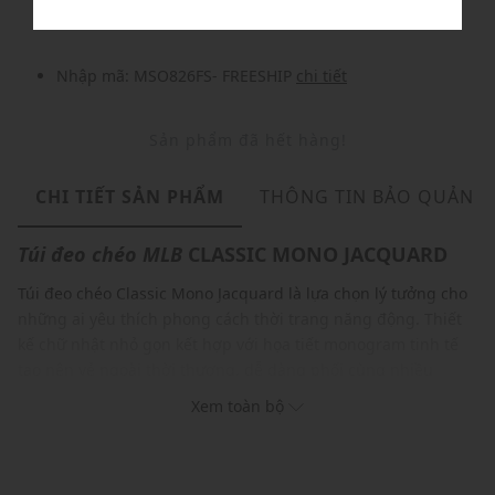
Nhập mã: MSO826FS- FREESHIP
chi tiết
Sản phẩm đã hết hàng!
CHI TIẾT SẢN PHẨM
THÔNG TIN BẢO QUẢN
Túi đeo chéo
MLB
CLASSIC MONO JACQUARD
Túi đeo chéo Classic Mono Jacquard là lựa chọn lý tưởng cho
những ai yêu thích phong cách thời trang năng động. Thiết
kế chữ nhật nhỏ gọn kết hợp với họa tiết monogram tinh tế
tạo nên vẻ ngoài thời thượng, dễ dàng phối cùng nhiều
trang phục. Ngăn chính rộng rãi cùng dây đeo linh hoạt giúp
Xem toàn bộ
bạn mang theo vật dụng cần thiết một cách tiện lợi, biến
chiếc túi thành phụ kiện không thể thiếu trong mọi hoàn
cảnh.