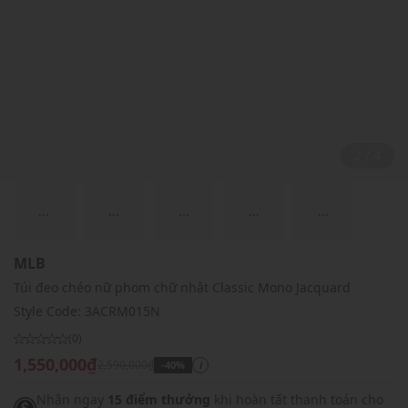
2 / 4
...
...
...
...
...
MLB
Túi đeo chéo nữ phom chữ nhật Classic Mono Jacquard
Style Code:
3ACRM015N
(0)
1,550,000₫
2,590,000₫
-40%
i
Nhận ngay
15 điểm thưởng
khi hoàn tất thanh toán cho