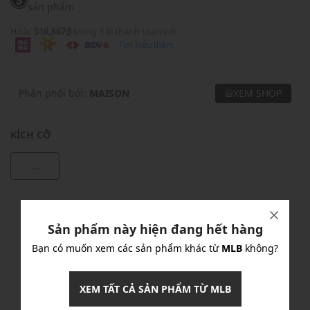
sản phẩm
Hoặc
516,667₫
trong 3 kì thanh toán với
Tìm hiểu thêm
Phân phối bởi:
MAISON
XEM SHOP
KÍCH CỠ
...
Khuyến mãi
Sản phẩm này hiện đang hết hàng
Ưu Đãi 10% Cho Mọi Đơn Hàng
chi tiết
Bạn có muốn xem các sản phẩm khác từ
MLB
không?
Khuyến mãi
XEM TẤT CẢ SẢN PHẨM TỪ MLB
Nhập mã: MSOXINCHAO - Giảm ngay 10%
chi tiết