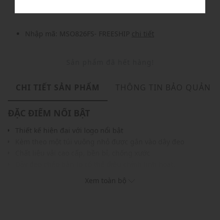
Nhập mã: MSO826FS- FREESHIP
chi tiết
Sản phẩm đã hết hàng!
CHI TIẾT SẢN PHẨM
THÔNG TIN BẢO QUẢN
ĐẶC ĐIỂM NỔI BẬT
Thiết kế hiện đại với logo nổi bật
Kèm theo một túi vuông nhỏ được gắn vào dây đeo
Chất liệu vải cao cấp, bền bỉ, chống xước
Dây đeo chéo bản to có thể điều chỉnh linh hoạt.
Phối hợp hoàn hảo với phong cách streetwear và sporty.
Xem toàn bộ
THÔNG TIN SẢN PHẨM
Thương hiệu:
MLB
Xuất xứ thương hiệu: Hàn Quốc