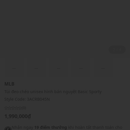
2 / 4
...
...
...
...
...
MLB
Túi đeo chéo unisex hình bán nguyệt Basic Sporty
Style Code:
3ACRB045N
(0)
1,990,000₫
Nhận ngay
19 điểm thưởng
khi hoàn tất thanh toán cho