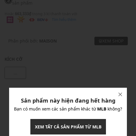
sản phẩm
Hoặc
663,333₫
trong 3 kì thanh toán với
Tìm hiểu thêm
Phân phối bởi:
MAISON
XEM SHOP
KÍCH CỠ
...
Khuyến mãi
Sản phẩm này hiện đang hết hàng
Ưu Đãi 10% Cho Mọi Đơn Hàng
chi tiết
Bạn có muốn xem các sản phẩm khác từ
MLB
không?
Khuyến mãi
XEM TẤT CẢ SẢN PHẨM TỪ MLB
Nhập mã: MSOXINCHAO - Giảm ngay 10%
chi tiết