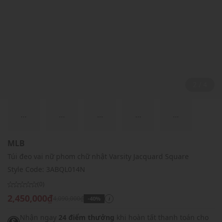
2 / 4
...
...
...
...
...
MLB
Túi đeo vai nữ phom chữ nhật Varsity Jacquard Square
Style Code:
3ABQL014N
(0)
2,450,000₫
4,090,000₫
-40%
i
Nhận ngay
24 điểm thưởng
khi hoàn tất thanh toán cho