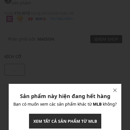
sản phẩm
Hoặc
816,667₫
trong 3 kì thanh toán với
Tìm hiểu thêm
Phân phối bởi:
MAISON
XEM SHOP
KÍCH CỠ
...
Khuyến mãi
Sản phẩm này hiện đang hết hàng
Ưu Đãi 10% Cho Mọi Đơn Hàng
chi tiết
Bạn có muốn xem các sản phẩm khác từ
MLB
không?
Khuyến mãi
XEM TẤT CẢ SẢN PHẨM TỪ MLB
Nhập mã: MSOXINCHAO - Giảm ngay 10%
chi tiết