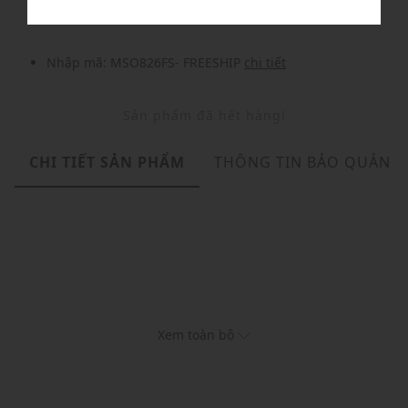
Nhập mã: MSO826FS- FREESHIP
chi tiết
Sản phẩm đã hết hàng!
CHI TIẾT SẢN PHẨM
THÔNG TIN BẢO QUẢN
Xem toàn bộ