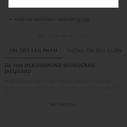
Nhập mã: MSO826FS- FREESHIP
chi tiết
Sản phẩm đã hết hàng!
CHI TIẾT SẢN PHẨM
THÔNG TIN BẢO QUẢN
Túi tote
MLB
DIAMOND MONOGRAM
JACQUARD
Thoải mái vi vu mọi nơi với chiếc túi tote Dia Monogram
Jacquard đến từ MLB. Được hoàn thiện từ chất liệu jacquard
cao cấp phối cùng họa tiết monogram sang trọng tạo nên vẻ
ngoài đẳng cấp, sành điệu, Dia Monogram Jacquard còn có
Xem toàn bộ
quai đeo tiện lợi cho phép bạn mang theo mọi vật dụng cần
thiết mà vẫn cảm thấy thoải mái. Đây hứa hẹn sẽ là sự lựa
chọn hoàn hảo cho những tín đồ du lịch yêu thích phong
cách và tính ứng dụng cao.