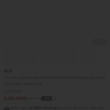
2 / 4
...
...
...
...
...
MLB
Túi tote unisex phom chữ nhật Diamond Monogram Jacquard
Style Code:
3AORL014N
(0)
3,200,000₫
4,590,000₫
-30%
i
Nhận ngay
32 điểm thưởng
khi hoàn tất thanh toán cho