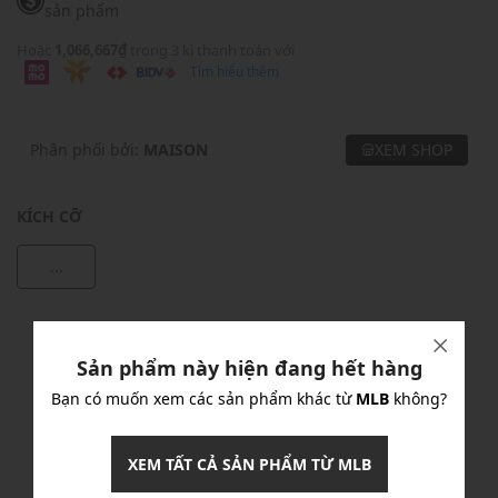
sản phẩm
Hoặc
1,066,667₫
trong 3 kì thanh toán với
Tìm hiểu thêm
Phân phối bởi:
MAISON
XEM SHOP
KÍCH CỠ
...
Khuyến mãi
Sản phẩm này hiện đang hết hàng
Ưu Đãi 10% Cho Mọi Đơn Hàng
chi tiết
Bạn có muốn xem các sản phẩm khác từ
MLB
không?
Khuyến mãi
XEM TẤT CẢ SẢN PHẨM TỪ MLB
Nhập mã: MSOXINCHAO - Giảm ngay 10%
chi tiết