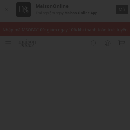
MaisonOnline
Mở
Trải nghiệm ngay
Maison Online App
Nhập mã: MSOXINCHAO - Giảm 10% đơn đầu cho thành viên mới!
Nhập mã MSOPAY100: giảm ngay 10% khi thanh toán trực tuyến
Nhập mã: MSOXINCHAO - Giảm 10% đơn đầu cho thành viên mới!
Nhập mã MSOPAY100: giảm ngay 10% khi thanh toán trực tuyến
Nhập mã: MSOXINCHAO - Giảm 10% đơn đầu cho thành viên mới!