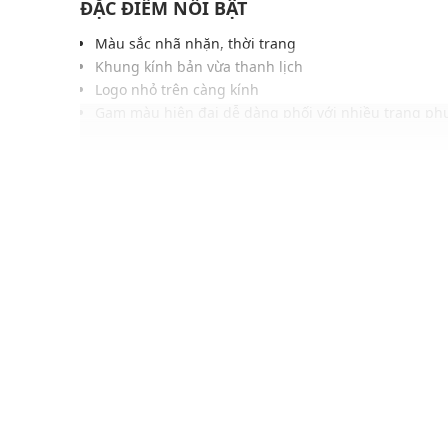
ĐẶC ĐIỂM NỔI BẬT
Màu sắc nhã nhặn, thời trang
Khung kính bản vừa thanh lịch
Logo nhỏ trên càng kính
Gam màu hiện đại dễ dàng phối với nhiều trang phụ