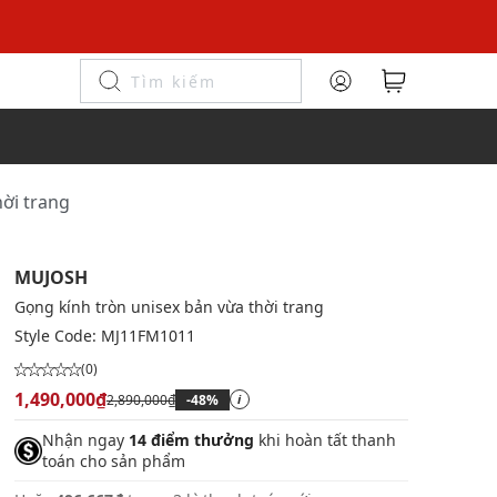
hời trang
MUJOSH
Gọng kính tròn unisex bản vừa thời trang
Style Code:
MJ11FM1011
(0)
1,490,000₫
2,890,000₫
-48%
i
Nhận ngay
14 điểm thưởng
khi hoàn tất thanh
toán cho sản phẩm