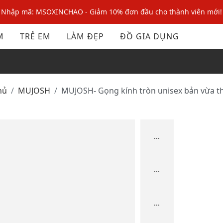
Nhập mã: MSOXINCHAO - Giảm 10% đơn đầu cho thành viên mới!
Nhập mã MSOPAY100: giảm ngay 10% khi thanh toán trực tuyến
M
TRẺ EM
LÀM ĐẸP
ĐỒ GIA DỤNG
Nhập mã: MSOXINCHAO - Giảm 10% đơn đầu cho thành viên mới!
hủ
MUJOSH
MUJOSH- Gọng kính tròn unisex bản vừa t
...
...
...