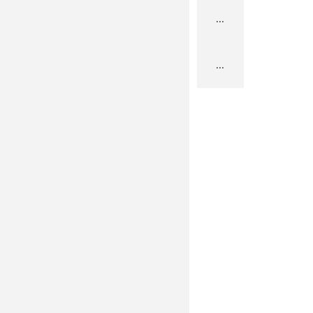
...
...