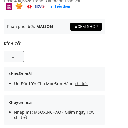
Hoặc
496,667₫
trong 3 kì thanh toán với
Tìm hiểu thêm
Phân phối bởi:
MAISON
XEM SHOP
KÍCH CỠ
...
Khuyến mãi
Ưu Đãi 10% Cho Mọi Đơn Hàng
chi tiết
Khuyến mãi
Nhập mã: MSOXINCHAO - Giảm ngay 10%
chi tiết