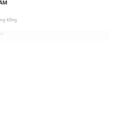
HẨM
ồng Kông
òn
Grey
1 x 49 (mm)
 chơi, đi làm, đi học,...
dụng được tất cả các mùa trong năm