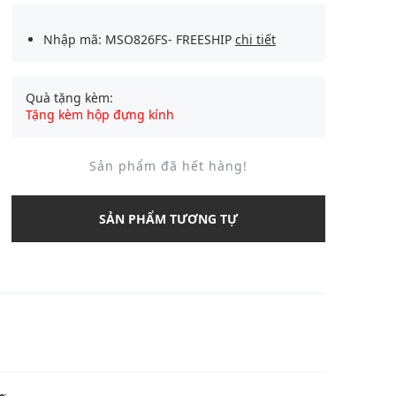
Nhập mã: MSO826FS- FREESHIP
chi tiết
Quà tặng kèm:
Tặng kèm hộp đựng kính
Sản phẩm đã hết hàng!
SẢN PHẨM TƯƠNG TỰ
U