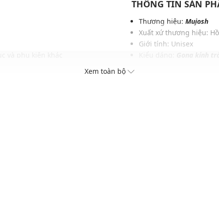
THÔNG TIN SẢN P
Thương hiệu:
Mujosh
Xuất xứ thương hiệu: H
Giới tính: Unisex
c và phụ kiện khác
Kiểu dáng:
Gọng kính tr
Màu sắc: Black, Brown, 
Xem toàn bộ
Chất liệu: TBC
Kích thước: 140 x 44 x 2
Thích hợp cho các dịp: Đi
Xu hướng theo mùa: Sử 