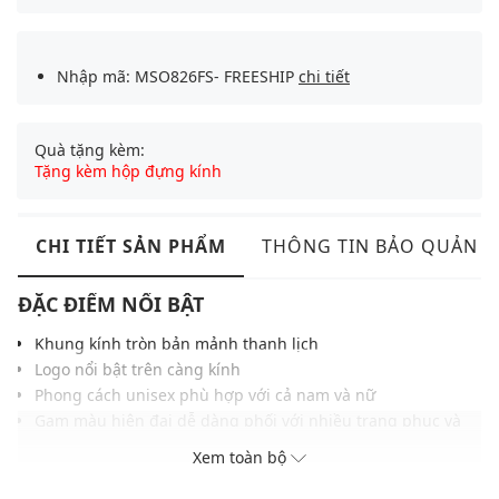
Nhập mã: MSO826FS- FREESHIP
chi tiết
Quà tặng kèm:
Tặng kèm hộp đựng kính
CHI TIẾT SẢN PHẨM
THÔNG TIN BẢO QUẢN
ĐẶC ĐIỂM NỔI BẬT
Khung kính tròn bản mảnh thanh lịch
Logo nổi bật trên càng kính
Phong cách unisex phù hợp với cả nam và nữ
Gam màu hiện đại dễ dàng phối với nhiều trang phục và
phụ kiện khác
Xem toàn bộ
THÔNG TIN SẢN PHẨM