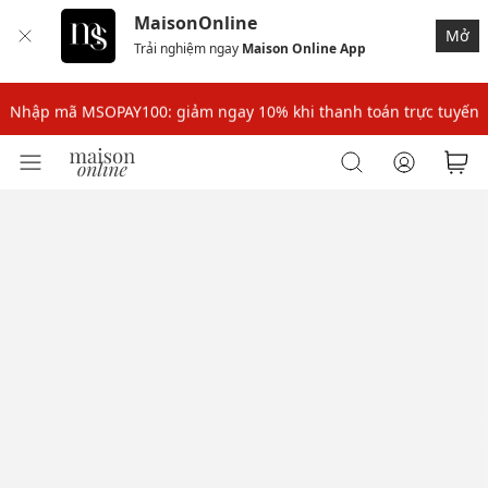
MaisonOnline
Mở
Trải nghiệm ngay
Maison Online App
Nhập mã: MSOXINCHAO - Giảm 10% đơn đầu cho thành viên mới!
Nhập mã MSOPAY100: giảm ngay 10% khi thanh toán trực tuyến
Nhập mã: MSOXINCHAO - Giảm 10% đơn đầu cho thành viên mới!
Nhập mã MSOPAY100: giảm ngay 10% khi thanh toán trực tuyến
Nhập mã: MSOXINCHAO - Giảm 10% đơn đầu cho thành viên mới!