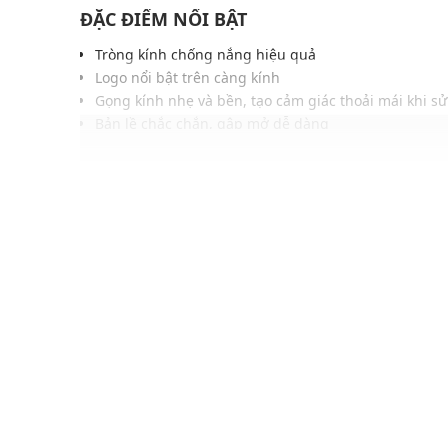
ĐẶC ĐIỂM NỔI BẬT
Tròng kính chống nắng hiệu quả
Logo nổi bật trên càng kính
Gọng kính nhẹ và bền, tạo cảm giác thoải mái khi s
Bản lề chắc chắn, gập mở dễ dàng
Phong cách cổ điển, thanh lịch, mạnh mẽ, phù hợp 
trang
Màu sắc dễ phối với nhiều trang phục, phụ kiện