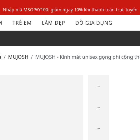
Nhập mã MSOPAY100: giảm ngay 10% khi thanh toán trực tuyến
Nhập mã: MSOXINCHAO - Giảm 10% đơn đầu cho thành viên mới!
M
TRẺ EM
LÀM ĐẸP
ĐỒ GIA DỤNG
Nhập mã MSOPAY100: giảm ngay 10% khi thanh toán trực tuyến
Nhập mã: MSOXINCHAO - Giảm 10% đơn đầu cho thành viên mới!
ủ
MUJOSH
MUJOSH - Kính mát unisex gọng phi công t
...
...
...