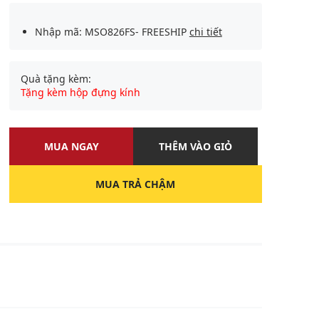
Nhập mã: MSO826FS- FREESHIP
chi tiết
Quà tặng kèm:
Tặng kèm hộp đựng kính
MUA NGAY
THÊM VÀO GIỎ
MUA TRẢ CHẬM
U