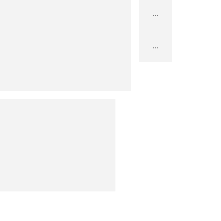
...
...