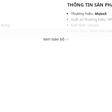
THÔNG TIN SẢN P
Thương hiệu:
Mujosh
Xuất xứ thương hiệu: H
ử dụng
Giới tính: Unisex
Kiểu dáng:
Kính mát gọn
với nhiều phong cách thời
Màu sắc: Smoke Grey, Si
Xem toàn bộ
Chất liệu: Metal
Kích thước: 152 x 40 x 5
Thích hợp đeo trong các d
Xu hướng theo mùa: Sử 