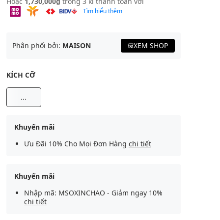
Hoặc
1,730,000₫
trong 3 kì thanh toán với
Tìm hiểu thêm
Phân phối bởi:
MAISON
XEM SHOP
KÍCH CỠ
...
Khuyến mãi
Ưu Đãi 10% Cho Mọi Đơn Hàng
chi tiết
Khuyến mãi
Nhập mã: MSOXINCHAO - Giảm ngay 10%
chi tiết