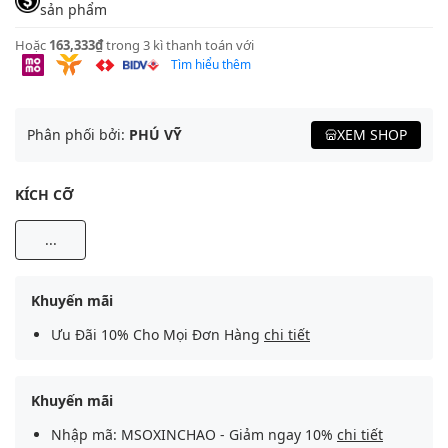
sản phẩm
Hoặc
163,333₫
trong 3 kì thanh toán với
Tìm hiểu thêm
Phân phối bởi:
PHÚ VỸ
XEM SHOP
KÍCH CỠ
...
Khuyến mãi
Ưu Đãi 10% Cho Mọi Đơn Hàng
chi tiết
Khuyến mãi
Nhập mã: MSOXINCHAO - Giảm ngay 10%
chi tiết