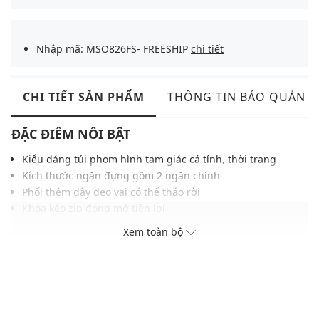
Nhập mã: MSO826FS- FREESHIP
chi tiết
CHI TIẾT SẢN PHẨM
THÔNG TIN BẢO QUẢN
ĐẶC ĐIỂM NỔI BẬT
Kiểu dáng túi phom hình tam giác cá tính, thời trang
Kích thước ngăn đựng gồm 2 ngăn chính
Phối thêm dây đeo vai có thể tháo rời
Khóa kéo zip đóng mở tiện lợi
Gam màu hiện đại dễ dàng phối với nhiều trang phục và
Xem toàn bộ
phụ kiện
THÔNG TIN SẢN PHẨM
Thương hiệu:
NCAA
Xuất xứ thương hiệu: Mỹ