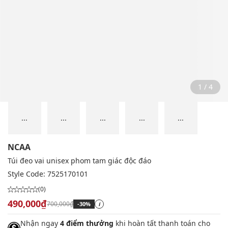
2 / 4
...
...
...
...
...
NCAA
Túi đeo vai unisex phom tam giác độc đáo
Style Code:
7525170101
(0)
490,000₫
700,000₫
-30%
i
Nhận ngay
4 điểm thưởng
khi hoàn tất thanh toán cho