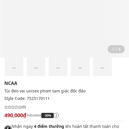
2 / 4
...
...
...
...
...
NCAA
Túi đeo vai unisex phom tam giác độc đáo
Style Code:
7525170111
(0)
490,000₫
700,000₫
-30%
i
Nhận ngay
4 điểm thưởng
khi hoàn tất thanh toán cho