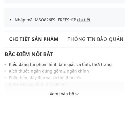
Nhập mã: MSO826FS- FREESHIP
chi tiết
CHI TIẾT SẢN PHẨM
THÔNG TIN BẢO QUẢN
ĐẶC ĐIỂM NỔI BẬT
Kiểu dáng túi phom hình tam giác cá tính, thời trang
Kích thước ngăn đựng gồm 2 ngăn chính
Phối thêm dây đeo vai có thể tháo rời
Khóa kéo zip đóng mở tiện lợi
Gam màu hiện đại dễ dàng phối với nhiều trang phục và
Xem toàn bộ
phụ kiện
THÔNG TIN SẢN PHẨM
Thương hiệu:
NCAA
Xuất xứ thương hiệu: Mỹ