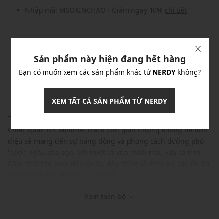
Nhập mã: MSOXINCHAO - Giảm ngay 10%
chi tiết
Nhập mã: MSO826FS- FREESHIP
chi tiết
Sản phẩm này hiện đang hết hàng
Bạn có muốn xem các sản phẩm khác từ
NERDY
không?
Sản phẩm đã hết hàng!
XEM TẤT CẢ SẢN PHẨM TỪ NERDY
CHI TIẾT SẢN PHẨM
THÔNG TIN BẢO QUẢN
Chiếc quần NY Minimal Track đơn giản nhưng không hề đơn
điệu sẽ mang đến sự năng động và phong cách đường phố
"cool" ngầu cho bạn. Với thiết kế vừa thoải mái, vừa cá tính
đậm chất học sinh Hàn Quốc, đây chính là item mà các tín đồ
nhà Nerdy đều không nên bỏ lỡ!
Xem toàn bộ
Thương hiệu: Nerdy