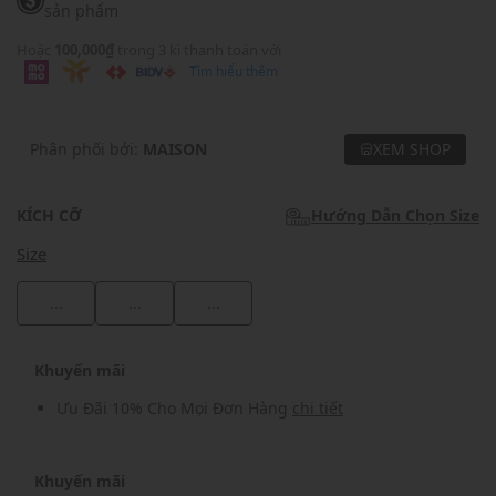
sản phẩm
Hoặc
100,000₫
trong 3 kì thanh toán với
Tìm hiểu thêm
Phân phối bởi:
MAISON
XEM SHOP
KÍCH CỠ
Hướng Dẫn Chọn Size
Size
...
...
...
Khuyến mãi
Ưu Đãi 10% Cho Mọi Đơn Hàng
chi tiết
Khuyến mãi