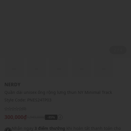
2 / 4
...
...
...
...
...
NERDY
Quần dài unisex ống rộng lưng thun NY Minimal Track
Style Code:
PNES24TP03
(0)
300,000₫
1,949,000₫
-85%
i
Nhận ngay
3 điểm thưởng
khi hoàn tất thanh toán cho