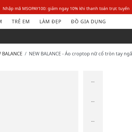
Nhập mã MSOPAY100: giảm ngay 10% khi thanh toán trực tuyến
Nhập mã: MSOXINCHAO - Giảm 10% đơn đầu cho thành viên mới!
M
TRẺ EM
LÀM ĐẸP
ĐỒ GIA DỤNG
Nhập mã MSOPAY100: giảm ngay 10% khi thanh toán trực tuyến
Nhập mã: MSOXINCHAO - Giảm 10% đơn đầu cho thành viên mới!
W BALANCE
NEW BALANCE - Áo croptop nữ cổ tròn tay ngắ
...
...
...