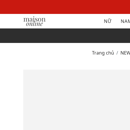
NỮ
NA
Trang chủ
NE