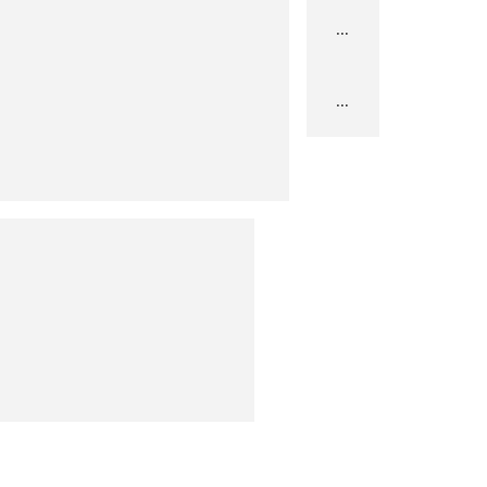
...
...