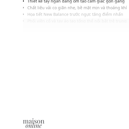
Thiết kế tay ngắn dáng ôm tạo cảm giác gọn gàng
Chất liệu vải co giãn nhẹ, bề mặt mịn và thoáng khí
Họa tiết New Balance trước ngực tăng điểm nhấn
Phối viền cổ và tay áo tạo tổng thể nổi bật trẻ trung
Phom croptop dễ mặc theo phong cách năng động
Đường may chắc chắn tỉ mỉ giúp giữ phom ổn định
Gam màu hiện đại, dễ phối cùng nhiều trang phục