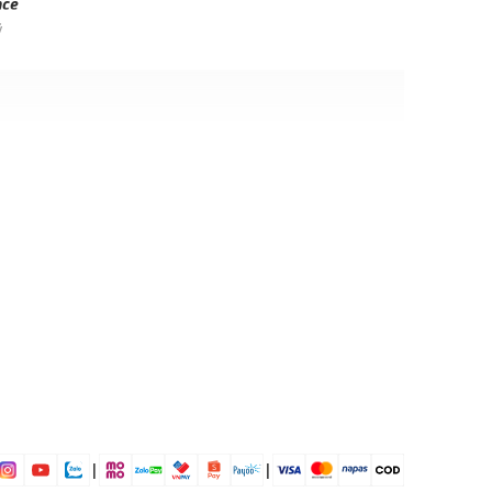
nce
ỹ
ịp: Đi làm, đi chơi,...
dụng được tất cả các mùa trong năm
|
|