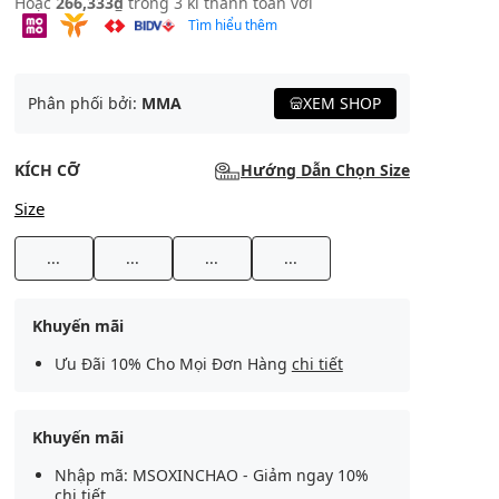
Hoặc
266,333₫
trong 3 kì thanh toán với
Tìm hiểu thêm
Phân phối bởi:
MMA
XEM SHOP
KÍCH CỠ
Hướng Dẫn Chọn Size
Size
...
...
...
...
Khuyến mãi
Ưu Đãi 10% Cho Mọi Đơn Hàng
chi tiết
Khuyến mãi
Nhập mã: MSOXINCHAO - Giảm ngay 10%
chi tiết