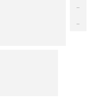
...
...