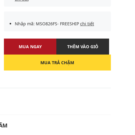
Nhập mã: MSO826FS- FREESHIP
chi tiết
MUA NGAY
THÊM VÀO GIỎ
MUA TRẢ CHẬM
U
HẨM