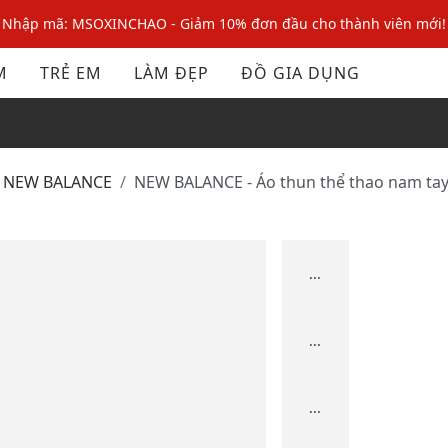
Nhập mã: MSOXINCHAO - Giảm 10% đơn đầu cho thành viên mới!
Nhập mã MSOPAY100: giảm ngay 10% khi thanh toán trực tuyến
M
TRẺ EM
LÀM ĐẸP
ĐỒ GIA DỤNG
Nhập mã: MSOXINCHAO - Giảm 10% đơn đầu cho thành viên mới!
NEW BALANCE
NEW BALANCE - Áo thun thể thao nam tay
...
...
...