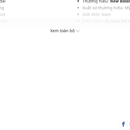
 đại
Thương hiệu:
New Bala
ung
Xuất xứ thương hiệu: M
hút
Giới tính: Nam
 mái
Kiểu dáng:
Áo thun thể 
ày
Màu sắc: Grey
Xem toàn bộ
ngày
Chất liệu: 100% Cotton
đẹp
Hoạ tiết: Trơn một màu
Phom áo: Suông vừa vặ
Thích hợp mặc trong các 
chơi,...
Xu hướng theo mùa: Sử 