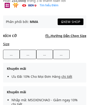
Hoặc
233,000₫
trong 3 kì thanh toán với
Tìm hiểu thêm
Phân phối bởi:
MMA
XEM SHOP
KÍCH CỠ
Hướng Dẫn Chọn Size
Size
...
...
...
...
Khuyến mãi
Ưu Đãi 10% Cho Mọi Đơn Hàng
chi tiết
Khuyến mãi
Nhập mã: MSOXINCHAO - Giảm ngay 10%
chi tiết