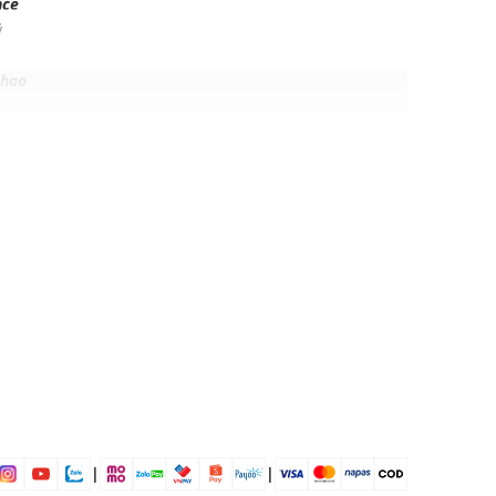
nce
ỹ
thao
n
dịp: Tập luyện thể thao, hoạt động ngoài trời, đi
dụng được tất cả các mùa trong năm
|
|