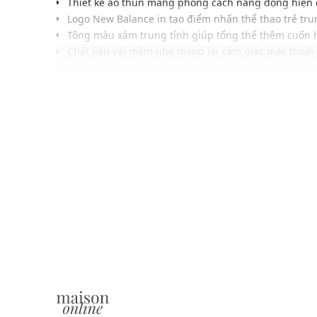
Thiết kế áo thun mang phong cách năng động hiện
Logo New Balance in tạo điểm nhấn thể thao trẻ tr
Tông màu xám trung tính giúp tổng thể thêm cuốn 
Chất liệu vải mềm nhẹ mang lại cảm giác mặc thoải
Phom áo rộng vừa hỗ trợ vận động linh hoạt mỗi ng
Cổ tròn gọn gàng phù hợp nhiều phong cách hàng 
Đường may chắc chắn hoàn thiện chỉn chu và bền 