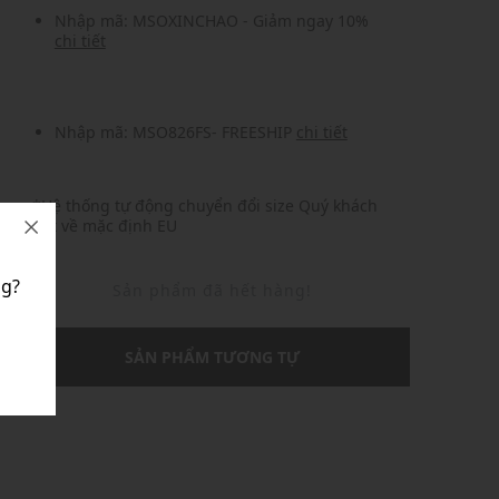
Nhập mã: MSOXINCHAO - Giảm ngay 10%
chi tiết
Nhập mã: MSO826FS- FREESHIP
chi tiết
*Hệ thống tự động chuyển đổi size Quý khách
đặt về mặc định EU
g?
Sản phẩm đã hết hàng!
SẢN PHẨM TƯƠNG TỰ