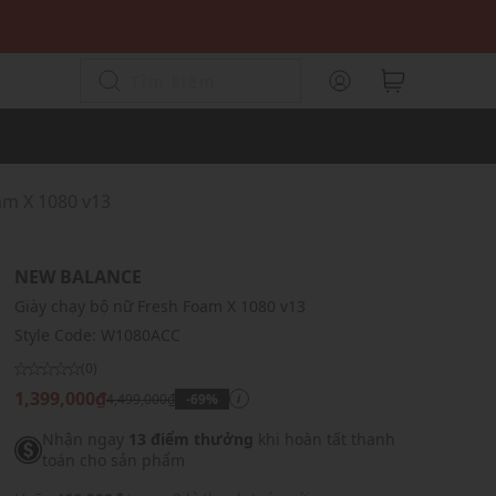
am X 1080 v13
NEW BALANCE
Giày chạy bộ nữ Fresh Foam X 1080 v13
Style Code:
W1080ACC
(0)
1,399,000₫
4,499,000₫
-69%
i
Nhận ngay
13 điểm thưởng
khi hoàn tất thanh
toán cho sản phẩm