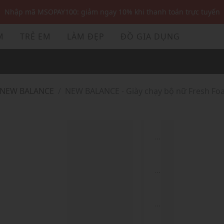
Nhập mã: MSOXINCHAO - Giảm 10% đơn đầu cho thành viên mới!
Nhập mã MSOPAY100: giảm ngay 10% khi thanh toán trực tuyến
M
TRẺ EM
LÀM ĐẸP
ĐỒ GIA DỤNG
Nhập mã: MSOXINCHAO - Giảm 10% đơn đầu cho thành viên mới!
NEW BALANCE
NEW BALANCE - Giày chạy bộ nữ Fresh Fo
...
...
...