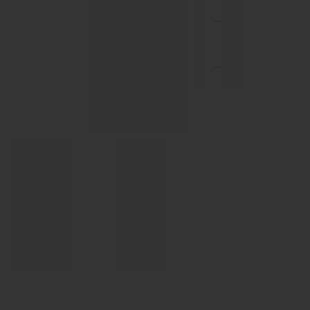
...
...