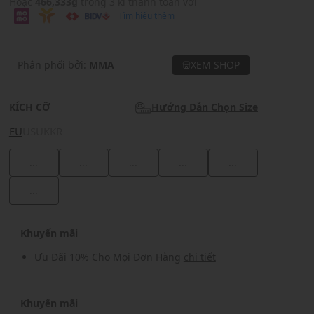
Hoặc
466,333₫
trong 3 kì thanh toán với
Tìm hiểu thêm
Phân phối bởi:
MMA
XEM SHOP
KÍCH CỠ
Hướng Dẫn Chọn Size
EU
US
UK
KR
...
...
...
...
...
...
Khuyến mãi
Ưu Đãi 10% Cho Mọi Đơn Hàng
chi tiết
Khuyến mãi