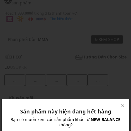
sản phẩm
Hoặc
1,333,000₫
trong 3 kì thanh toán với
Tìm hiểu thêm
Phân phối bởi:
MMA
XEM SHOP
KÍCH CỠ
Hướng Dẫn Chọn Size
EU
US
UK
KR
...
...
...
...
...
Khuyến mãi
Ưu Đãi 10% Cho Mọi Đơn Hàng
chi tiết
Sản phẩm này hiện đang hết hàng
Bạn có muốn xem các sản phẩm khác từ
NEW BALANCE
không?
Khuyến mãi