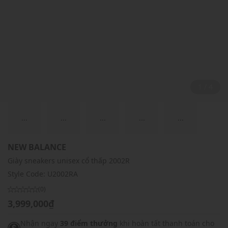
2 / 4
...
...
...
...
...
NEW BALANCE
Giày sneakers unisex cổ thấp 2002R
Style Code:
U2002RA
(0)
3,999,000₫
Nhận ngay
39 điểm thưởng
khi hoàn tất thanh toán cho