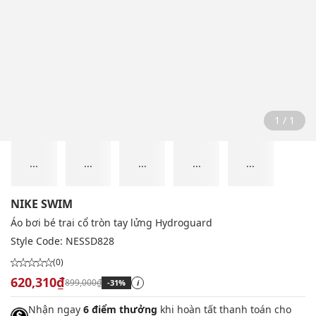
1 / 1
...
...
...
...
...
NIKE SWIM
Áo bơi bé trai cổ tròn tay lửng Hydroguard
Style Code:
NESSD828
(0)
620,310₫
899,000₫
-31%
i
Nhận ngay
6 điểm thưởng
khi hoàn tất thanh toán cho