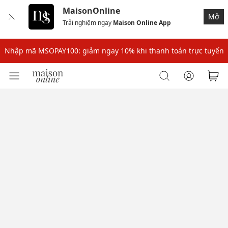
MaisonOnline
Mở
Trải nghiệm ngay
Maison Online App
Nhập mã: MSOXINCHAO - Giảm 10% đơn đầu cho thành viên mới!
Nhập mã MSOPAY100: giảm ngay 10% khi thanh toán trực tuyến
Nhập mã: MSOXINCHAO - Giảm 10% đơn đầu cho thành viên mới!
Nhập mã MSOPAY100: giảm ngay 10% khi thanh toán trực tuyến
Nhập mã: MSOXINCHAO - Giảm 10% đơn đầu cho thành viên mới!