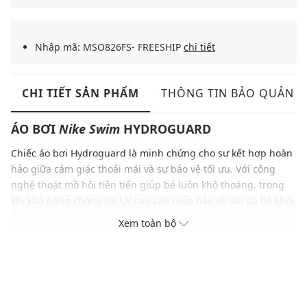
Nhập mã: MSO826FS- FREESHIP
chi tiết
CHI TIẾT SẢN PHẨM
THÔNG TIN BẢO QUẢN
ÁO BƠI
Nike Swim
HYDROGUARD
Chiếc áo bơi Hydroguard là minh chứng cho sự kết hợp hoàn
hảo giữa cảm giác thoải mái và sự bảo vệ tối ưu. Với công
nghệ thoát mồ hôi tiên tiến giúp bé luôn khô thoáng, trong
khi khả năng chống tia UV cao cấp giúp bảo vệ làn da bé khỏi
tác động của ánh nắng mặt trời. Đặc biêt, với chất liệu vải
Xem toàn bộ
Interlock co giãn, Hydrogua sẽ tạo điều kiện cho bé vận động
một cách tự nhiên và linh hoạt cũng như khuyến khích sự tò
mò, khám phá của bé trong mỗi lần bơi lội.
ĐẶC ĐIỂM NỔI BẬT