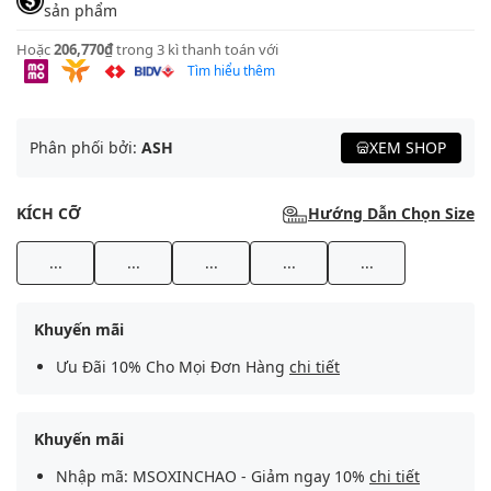
sản phẩm
Hoặc
206,770₫
trong 3 kì thanh toán với
Tìm hiểu thêm
Phân phối bởi:
ASH
XEM SHOP
KÍCH CỠ
Hướng Dẫn Chọn Size
...
...
...
...
...
Khuyến mãi
Ưu Đãi 10% Cho Mọi Đơn Hàng
chi tiết
Khuyến mãi
Nhập mã: MSOXINCHAO - Giảm ngay 10%
chi tiết