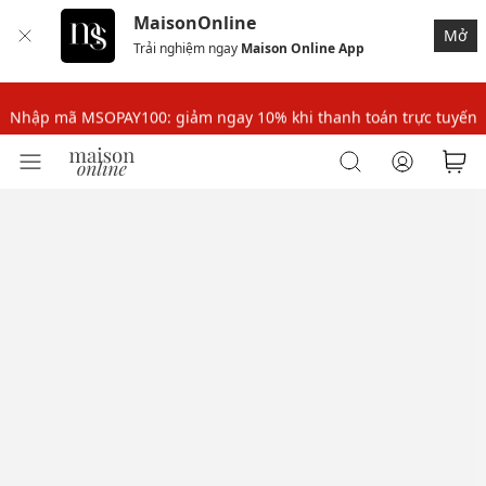
MaisonOnline
Nhập mã MSOPAY100: giảm ngay 10% khi thanh toán trực tuyến
Mở
Trải nghiệm ngay
Maison Online App
Nhập mã: MSOXINCHAO - Giảm 10% đơn đầu cho thành viên mới!
Nhập mã MSOPAY100: giảm ngay 10% khi thanh toán trực tuyến
Nhập mã: MSOXINCHAO - Giảm 10% đơn đầu cho thành viên mới!