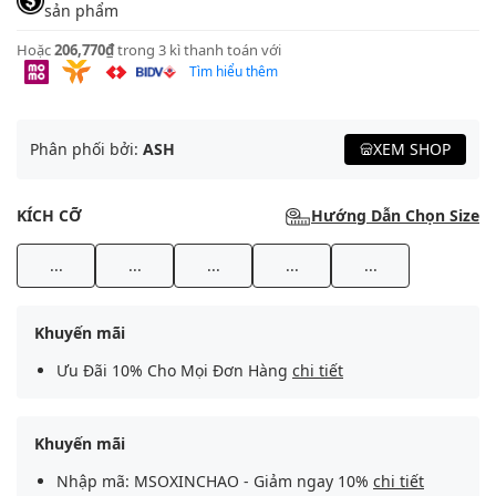
sản phẩm
Hoặc
206,770₫
trong 3 kì thanh toán với
Tìm hiểu thêm
Phân phối bởi:
ASH
XEM SHOP
KÍCH CỠ
Hướng Dẫn Chọn Size
...
...
...
...
...
Khuyến mãi
Ưu Đãi 10% Cho Mọi Đơn Hàng
chi tiết
Khuyến mãi
Nhập mã: MSOXINCHAO - Giảm ngay 10%
chi tiết