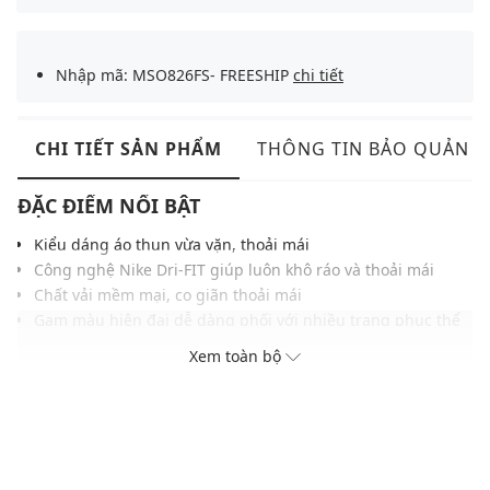
Nhập mã: MSO826FS- FREESHIP
chi tiết
CHI TIẾT SẢN PHẨM
THÔNG TIN BẢO QUẢN
ĐẶC ĐIỂM NỔI BẬT
Kiểu dáng áo thun vừa vặn, thoải mái
Công nghệ Nike Dri-FIT giúp luôn khô ráo và thoải mái
Chất vải mềm mại, co giãn thoải mái
Gam màu hiện đại dễ dàng phối với nhiều trang phục thể
thao
Xem toàn bộ
THÔNG TIN SẢN PHẨM
Thương hiệu:
Nike Swim
Xuất xứ thương hiệu: Mỹ
Giới tính: Bé trai