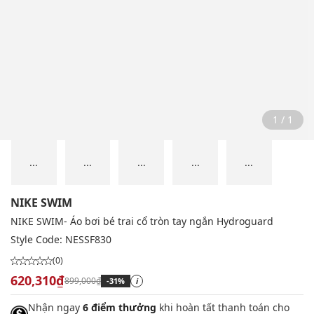
1 / 1
...
...
...
...
...
NIKE SWIM
NIKE SWIM- Áo bơi bé trai cổ tròn tay ngắn Hydroguard
Style Code:
NESSF830
(0)
620,310₫
899,000₫
-31%
i
Nhận ngay
6 điểm thưởng
khi hoàn tất thanh toán cho