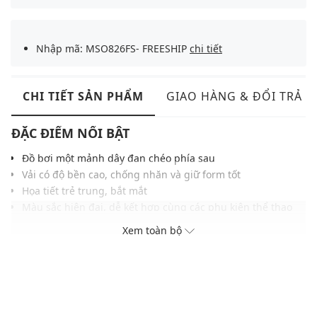
Nhập mã: MSO826FS- FREESHIP
chi tiết
CHI TIẾT SẢN PHẨM
GIAO HÀNG & ĐỔI TRẢ
ĐẶC ĐIỂM NỔI BẬT
Đồ bơi một mảnh dây đan chéo phía sau
Vải có độ bền cao, chống nhăn và giữ form tốt
Họa tiết trẻ trung, bắt mắt
Màu sắc hiện đại, dễ kết hợp cùng các phụ kiện thể thao
khác
Xem toàn bộ
THÔNG TIN SẢN PHẨM
Thương hiệu:
Nike Swim
Xuất xứ thương hiệu: Mỹ
Giới tính: Bé gái