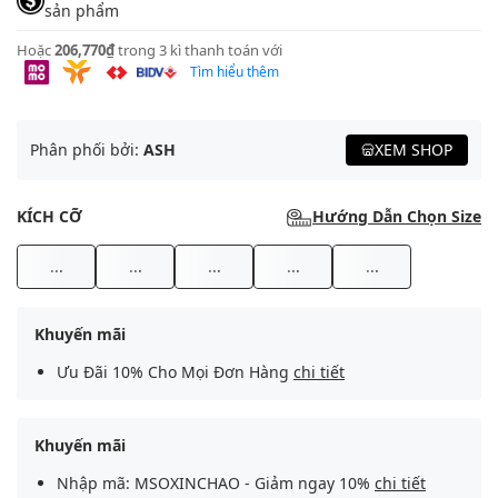
sản phẩm
Hoặc
206,770₫
trong 3 kì thanh toán với
Tìm hiểu thêm
Phân phối bởi:
ASH
XEM SHOP
KÍCH CỠ
Hướng Dẫn Chọn Size
...
...
...
...
...
Khuyến mãi
Ưu Đãi 10% Cho Mọi Đơn Hàng
chi tiết
Khuyến mãi
Nhập mã: MSOXINCHAO - Giảm ngay 10%
chi tiết