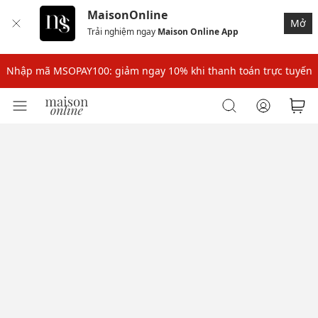
MaisonOnline
Mở
Trải nghiệm ngay
Maison Online App
Nhập mã: MSOXINCHAO - Giảm 10% đơn đầu cho thành viên mới!
Nhập mã MSOPAY100: giảm ngay 10% khi thanh toán trực tuyến
Nhập mã: MSOXINCHAO - Giảm 10% đơn đầu cho thành viên mới!
Nhập mã MSOPAY100: giảm ngay 10% khi thanh toán trực tuyến
Nhập mã: MSOXINCHAO - Giảm 10% đơn đầu cho thành viên mới!