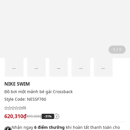
1 / 1
...
...
...
...
...
NIKE SWIM
Đồ bơi một mảnh bé gái Crossback
Style Code:
NESSF760
(0)
620,310₫
899,000₫
-31%
i
Nhận ngay
6 điểm thưởng
khi hoàn tất thanh toán cho