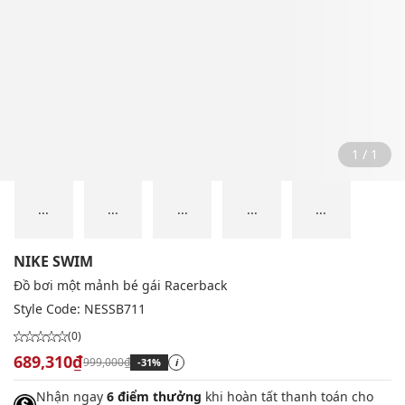
1 / 1
...
...
...
...
...
NIKE SWIM
Đồ bơi một mảnh bé gái Racerback
Style Code:
NESSB711
(0)
689,310₫
999,000₫
-31%
i
Nhận ngay
6 điểm thưởng
khi hoàn tất thanh toán cho