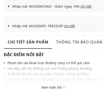
Nhập mã: MSOXINCHAO - Giảm ngay 10%
chi tiết
Nhập mã: MSO826FS- FREESHIP
chi tiết
CHI TIẾT SẢN PHẨM
THÔNG TIN BẢO QUẢN
ĐẶC ĐIỂM NỔI BẬT
Phom ôm sát khoe trọn đường cong cơ thể gợi cảm
Hai dây, với các đường cut-out ở lưng phóng khoáng
Thiết kế độ che phủ an toàn ở phần mông và hông
Màu sắc hiện đại, dễ kết hợp cùng các phụ kiện thể thao
khác
Xem toàn bộ
THÔNG TIN SẢN PHẨM
Thương hiệu:
Nike Swim
Xuất xứ thương hiệu: Mỹ