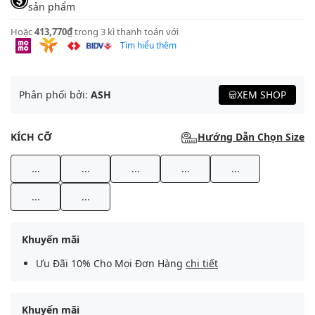
sản phẩm
Hoặc
413,770₫
trong 3 kì thanh toán với
Tìm hiểu thêm
Phân phối bởi:
ASH
XEM SHOP
KÍCH CỠ
Hướng Dẫn Chọn Size
...
...
...
...
...
...
...
Khuyến mãi
Ưu Đãi 10% Cho Mọi Đơn Hàng
chi tiết
Khuyến mãi