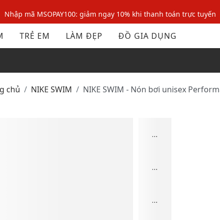
Nhập mã MSOPAY100: giảm ngay 10% khi thanh toán trực tuyến
Nhập mã: MSOXINCHAO - Giảm 10% đơn đầu cho thành viên mới!
M
TRẺ EM
LÀM ĐẸP
ĐỒ GIA DỤNG
Nhập mã MSOPAY100: giảm ngay 10% khi thanh toán trực tuyến
Nhập mã: MSOXINCHAO - Giảm 10% đơn đầu cho thành viên mới!
ng chủ
NIKE SWIM
NIKE SWIM - Nón bơi unisex Perfor
...
...
...