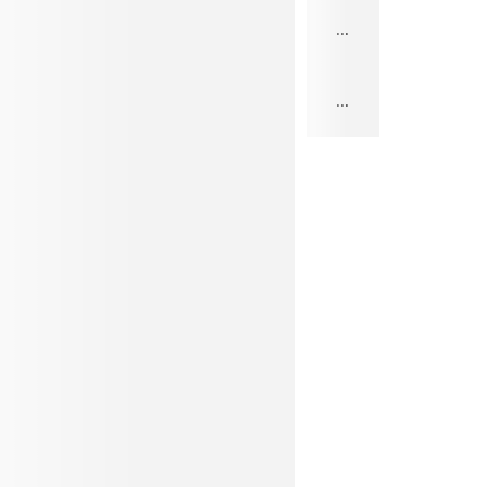
...
...