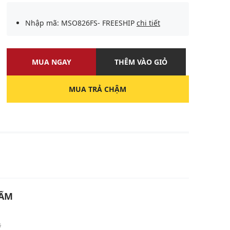
Nhập mã: MSO826FS- FREESHIP
chi tiết
MUA NGAY
THÊM VÀO GIỎ
MUA TRẢ CHẬM
U
HẨM
m
ỹ