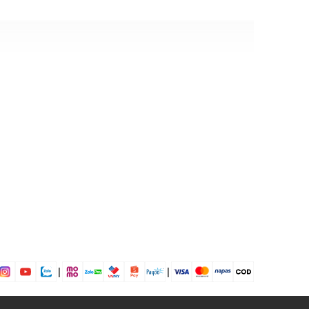
ịp: Đi bơi, đi biển,...
dụng được tất cả các mùa trong năm
|
|