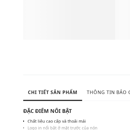
CHI TIẾT SẢN PHẨM
THÔNG TIN BẢO
ĐẶC ĐIỂM NỔI BẬT
Chất liệu cao cấp và thoải mái
Logo in nổi bật ở mặt trước của nón