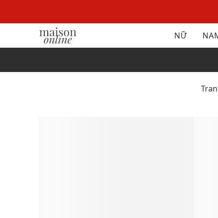
NỮ
NA
Tra