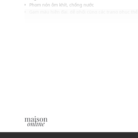
Phom nón ôm khít, chống nước
Gam màu hiện đại, dễ phối cùng các trang phục thể