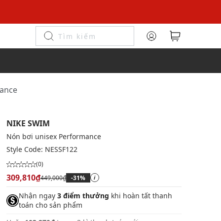
mance
NIKE SWIM
Nón bơi unisex Performance
Style Code:
NESSF122
(0)
309,810₫
449,000₫
-31%
i
Nhận ngay
3 điểm thưởng
khi hoàn tất thanh
toán cho sản phẩm