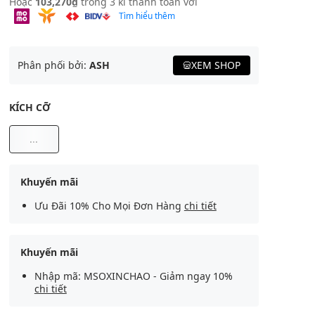
Hoặc
103,270₫
trong 3 kì thanh toán với
Tìm hiểu thêm
Phân phối bởi:
ASH
XEM SHOP
KÍCH CỠ
...
Khuyến mãi
Ưu Đãi 10% Cho Mọi Đơn Hàng
chi tiết
Khuyến mãi
Nhập mã: MSOXINCHAO - Giảm ngay 10%
chi tiết