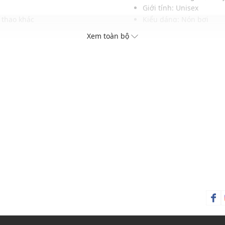
Giới tính: Unisex
 thao khác
Kiểu dáng: Nón bơi
Màu sắc: Black, Multi
Xem toàn bộ
Chất liệu: 100% Silicone
Hoạ tiết: Trơn một màu
Thích hợp đội trong các d
Xu hướng theo mùa: Sử 