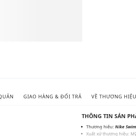
 QUẢN
GIAO HÀNG & ĐỔI TRẢ
VỀ THƯƠNG HIỆ
THÔNG TIN SẢN P
Thương hiệu:
Nike Swi
Xuất xứ thương hiệu: M