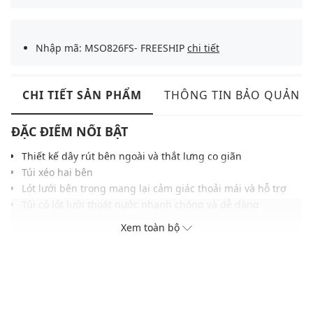
Nhập mã: MSO826FS- FREESHIP
chi tiết
CHI TIẾT SẢN PHẨM
THÔNG TIN BẢO QUẢN
ĐẶC ĐIỂM NỔI BẬT
Thiết kế dây rút bên ngoài và thắt lưng co giãn
Túi xéo hai bên
Lót lưới bên trong mang lại cảm giác thoải mái và hỗ trợ
Túi có lót lưới thoát nước nhanh chóng và dễ dàng
THÔNG TIN SẢN PHẨM
Xem toàn bộ
Thương hiệu:
Nike Swim
Xuất xứ thương hiệu: Mỹ
Giới tính: Nam
Kiểu dáng: Quần bơi