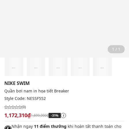
1 / 1
...
...
...
...
...
NIKE SWIM
Quần bơi nam in họa tiết Breaker
Style Code:
NESSF552
(0)
1,172,310₫
1,699,000₫
-31%
i
Nhận ngay
11 điểm thưởng
khi hoàn tất thanh toán cho