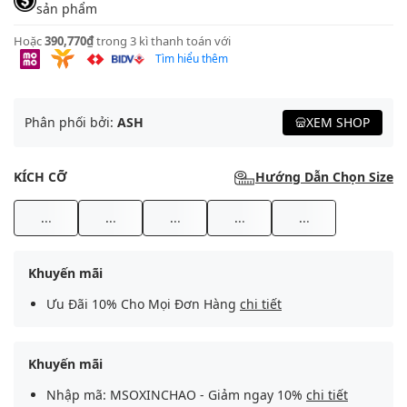
sản phẩm
Hoặc
390,770₫
trong 3 kì thanh toán với
Tìm hiểu thêm
Phân phối bởi:
ASH
XEM SHOP
KÍCH CỠ
Hướng Dẫn Chọn Size
...
...
...
...
...
Khuyến mãi
Ưu Đãi 10% Cho Mọi Đơn Hàng
chi tiết
Khuyến mãi
Nhập mã: MSOXINCHAO - Giảm ngay 10%
chi tiết