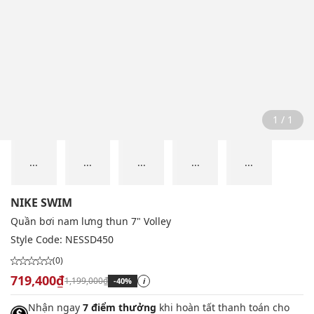
1 / 1
...
...
...
...
...
NIKE SWIM
Quần bơi nam lưng thun 7" Volley
Style Code:
NESSD450
(0)
719,400₫
1,199,000₫
-40%
i
Nhận ngay
7 điểm thưởng
khi hoàn tất thanh toán cho