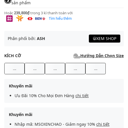
sản phẩm
Hoặc
239,800₫
trong 3 kì thanh toán với
Tìm hiểu thêm
Phân phối bởi:
ASH
XEM SHOP
KÍCH CỠ
Hướng Dẫn Chọn Size
...
...
...
...
...
Khuyến mãi
Ưu Đãi 10% Cho Mọi Đơn Hàng
chi tiết
Khuyến mãi
Nhập mã: MSOXINCHAO - Giảm ngay 10%
chi tiết