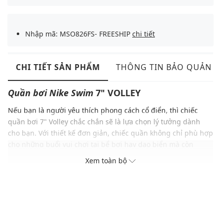
Nhập mã: MSO826FS- FREESHIP
chi tiết
CHI TIẾT SẢN PHẨM
THÔNG TIN BẢO QUẢN
Quần bơi
Nike Swim
7" VOLLEY
Nếu bạn là người yêu thích phong cách cổ điển, thì chiếc
quần bơi 7" Volley chắc chắn sẽ là lựa chọn lý tưởng dành
cho bạn. Với thiết kế đơn giản, chiếc quần không chỉ phù hợp
cho những buổi vui chơi tại bể bơi hay dạo biển mà còn
mang đến sự thoải mái, tự tin. Phần cạp thun co giãn kết hợp
Xem toàn bộ
cùng dây rút bên ngoài giúp bạn dễ dàng điều chỉnh độ vừa
vặn, tạo cảm giác thoải mái tối đa. Túi bên hông có lớp lót
lưới đặc biệt, cho khả năng thoát nước nhanh chóng, giúp
bạn luôn cảm thấy khô ráo dù ở dưới nước lâu.
ĐẶC ĐIỂM NỔI BẬT