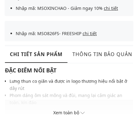
Nhập mã: MSOXINCHAO - Giảm ngay 10%
chi tiết
Nhập mã: MSO826FS- FREESHIP
chi tiết
CHI TIẾT SẢN PHẨM
THÔNG TIN BẢO QUẢN
ĐẶC ĐIỂM NỔI BẬT
Lưng thun co giãn và được in logo thương hiệu nổi bật ở
dây rút
Phom dáng ôm sát mông và đùi, mang lại cảm giác an
toàn, kín đáo
Chất vải co giãn, nhanh khô, mang lại cảm giác dễ chịu,
Xem toàn bộ
thoáng mát
Màu sắc hiện đại, dễ dàng phối với nhiều trang phục và
phụ kiện khác