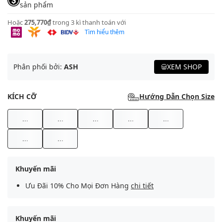
sản phẩm
Hoặc
275,770₫
trong 3 kì thanh toán với
Tìm hiểu thêm
Phân phối bởi:
ASH
XEM SHOP
KÍCH CỠ
Hướng Dẫn Chọn Size
...
...
...
...
...
...
...
Khuyến mãi
Ưu Đãi 10% Cho Mọi Đơn Hàng
chi tiết
Khuyến mãi