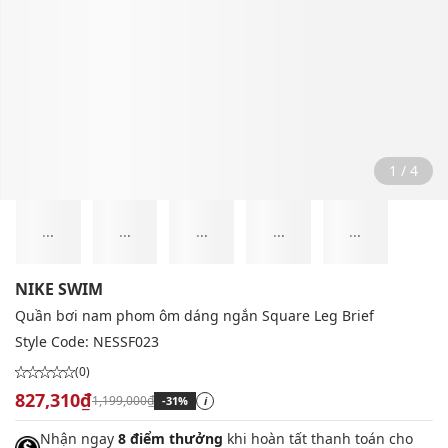
2 / 4
...
...
...
...
...
NIKE SWIM
Quần bơi nam phom ôm dáng ngắn Square Leg Brief
Style Code:
NESSF023
(0)
827,310₫
1,199,000₫
-31%
i
Nhận ngay
8 điểm thưởng
khi hoàn tất thanh toán cho