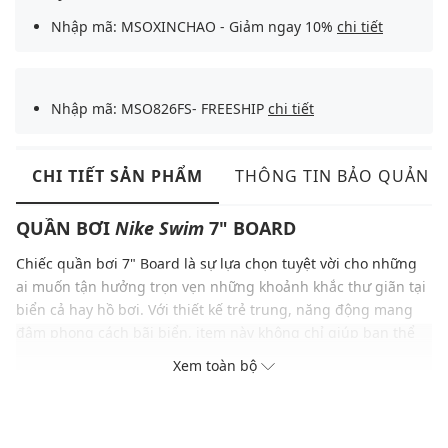
Nhập mã: MSOXINCHAO - Giảm ngay 10%
chi tiết
Nhập mã: MSO826FS- FREESHIP
chi tiết
CHI TIẾT SẢN PHẨM
THÔNG TIN BẢO QUẢN
QUẦN BƠI
Nike Swim
7" BOARD
Chiếc quần bơi 7" Board là sự lựa chọn tuyệt vời cho những
ai muốn tận hưởng trọn vẹn những khoảnh khắc thư giãn tại
biển cả hay hồ bơi. Với thiết kế trẻ trung, năng động mang
đậm phong cách bãi biển, item này không chỉ giúp bạn thể
hiện phong cách mà còn đảm bảo sự thoải mái tối đa. Quần
Xem toàn bộ
có độ che phủ toàn bộ phần thân dưới, được trang bị lớp
quần lót bên trong mang đến sự tự tin và an tâm, đồng thời
chất liệu co giãn đàn hồi giúp bạn thoải mái di chuyển. Ngoài
ra, 7" Board còn được trang bị thêm túi khóa kéo tiện lợi,