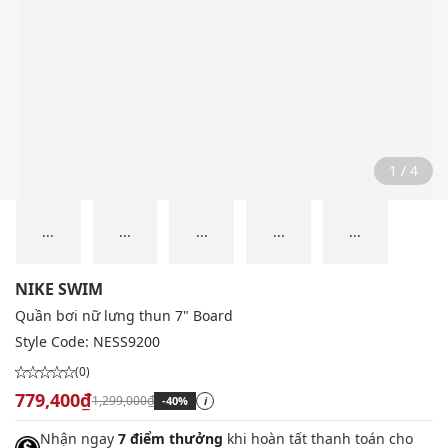
2 / 4
...
...
...
...
...
NIKE SWIM
Quần bơi nữ lưng thun 7" Board
Style Code:
NESS9200
(0)
779,400₫
1,299,000₫
-40%
i
Nhận ngay
7 điểm thưởng
khi hoàn tất thanh toán cho