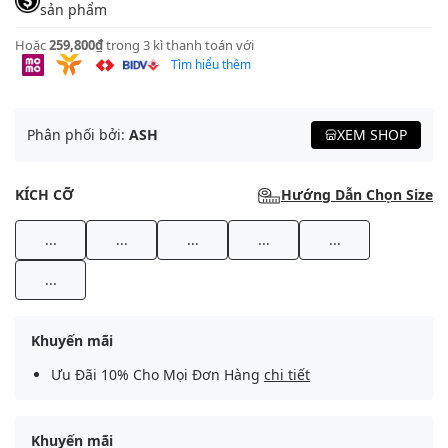
sản phẩm
Hoặc
259,800₫
trong 3 kì thanh toán với
Tìm hiểu thêm
Phân phối bởi:
ASH
XEM SHOP
KÍCH CỠ
Hướng Dẫn Chọn Size
...
...
...
...
...
...
Khuyến mãi
Ưu Đãi 10% Cho Mọi Đơn Hàng
chi tiết
Khuyến mãi