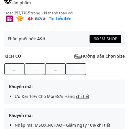
sản phẩm
Hoặc
252,770₫
trong 3 kì thanh toán với
Tìm hiểu thêm
Phân phối bởi:
ASH
XEM SHOP
KÍCH CỠ
Hướng Dẫn Chọn Size
...
...
...
...
Khuyến mãi
Ưu Đãi 10% Cho Mọi Đơn Hàng
chi tiết
Khuyến mãi
Nhập mã: MSOXINCHAO - Giảm ngay 10%
chi tiết