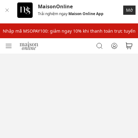
MaisonOnline
Mở
Trải nghiệm ngay
Maison Online App
Nhập mã: MSOXINCHAO - Giảm 10% đơn đầu cho thành viên mới!
Nhập mã MSOPAY100: giảm ngay 10% khi thanh toán trực tuyến
Nhập mã: MSOXINCHAO - Giảm 10% đơn đầu cho thành viên mới!
Nhập mã MSOPAY100: giảm ngay 10% khi thanh toán trực tuyến
Nhập mã: MSOXINCHAO - Giảm 10% đơn đầu cho thành viên mới!