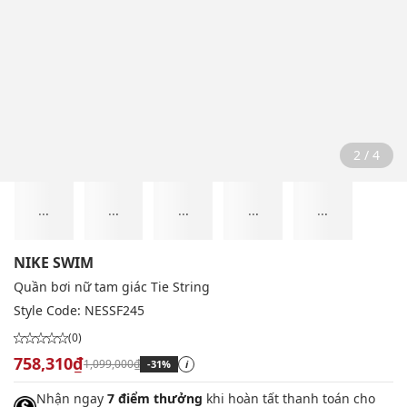
2 / 4
...
...
...
...
...
NIKE SWIM
Quần bơi nữ tam giác Tie String
Style Code:
NESSF245
(0)
758,310₫
1,099,000₫
-31%
i
Nhận ngay
7 điểm thưởng
khi hoàn tất thanh toán cho