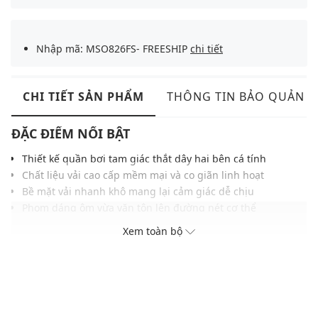
Nhập mã: MSO826FS- FREESHIP
chi tiết
CHI TIẾT SẢN PHẨM
THÔNG TIN BẢO QUẢN
ĐẶC ĐIỂM NỔI BẬT
Thiết kế quần bơi tam giác thắt dây hai bên cá tính
Chất liệu vải cao cấp mềm mại và co giãn linh hoạt
Bề mặt vải nhanh khô mang lại cảm giác dễ chịu
Phom dáng ôm vừa vặn tôn lên đường nét cơ thể
Họa tiết trơn đơn giản kết hợp gam màu hiện đại
Xem toàn bộ
Phù hợp phối cùng các mẫu áo bơi năng động
THÔNG TIN SẢN PHẨM
Thương hiệu:
Nike Swim
Xuất xứ thương hiệu: Mỹ