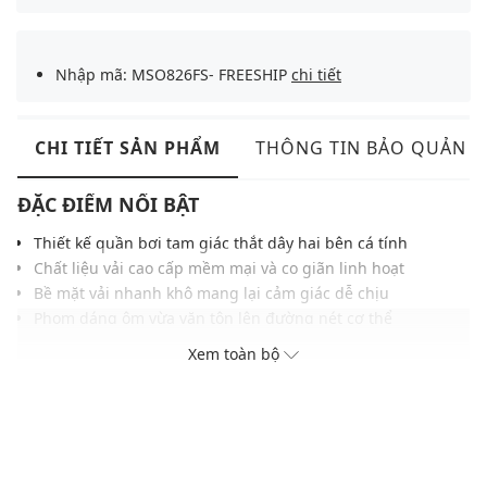
Nhập mã: MSO826FS- FREESHIP
chi tiết
CHI TIẾT SẢN PHẨM
THÔNG TIN BẢO QUẢN
ĐẶC ĐIỂM NỔI BẬT
Thiết kế quần bơi tam giác thắt dây hai bên cá tính
Chất liệu vải cao cấp mềm mại và co giãn linh hoạt
Bề mặt vải nhanh khô mang lại cảm giác dễ chịu
Phom dáng ôm vừa vặn tôn lên đường nét cơ thể
Họa tiết trơn đơn giản kết hợp gam màu hiện đại
Xem toàn bộ
Phù hợp phối cùng các mẫu áo bơi năng động
THÔNG TIN SẢN PHẨM
Thương hiệu:
Nike Swim
Xuất xứ thương hiệu: Mỹ