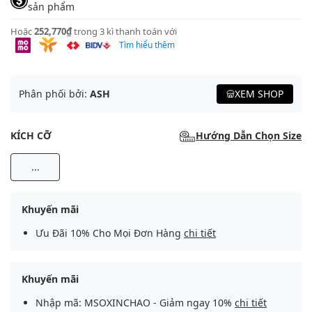
sản phẩm
Hoặc
252,770₫
trong 3 kì thanh toán với
Tìm hiểu thêm
Phân phối bởi:
ASH
XEM SHOP
KÍCH CỠ
Hướng Dẫn Chọn Size
...
Khuyến mãi
Ưu Đãi 10% Cho Mọi Đơn Hàng
chi tiết
Khuyến mãi
Nhập mã: MSOXINCHAO - Giảm ngay 10%
chi tiết