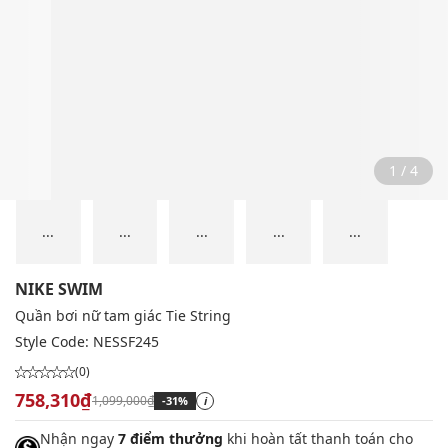
1 / 4
...
...
...
...
...
NIKE SWIM
Quần bơi nữ tam giác Tie String
Style Code:
NESSF245
(0)
758,310₫
1,099,000₫
-31%
i
Nhận ngay
7 điểm thưởng
khi hoàn tất thanh toán cho