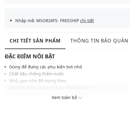
Nhập mã: MSO826FS- FREESHIP
chi tiết
CHI TIẾT SẢN PHẨM
THÔNG TIN BẢO QUẢN
ĐẶC ĐIỂM NỔI BẬT
Dùng để đựng các phụ kiện bơi nhỏ
Chất liệu chống thấm nước
Nhỏ, gọn nhẹ để mang theo
Dây đeo được trang trí logo thương hiệu
Màu sắc hiện đại, dễ phối với nhiều phụ kiện khác
Xem toàn bộ
THÔNG TIN SẢN PHẨM
Thương hiệu:
Nike Swim
Xuất xứ thương hiệu: Mỹ
Giới tính: Unisex