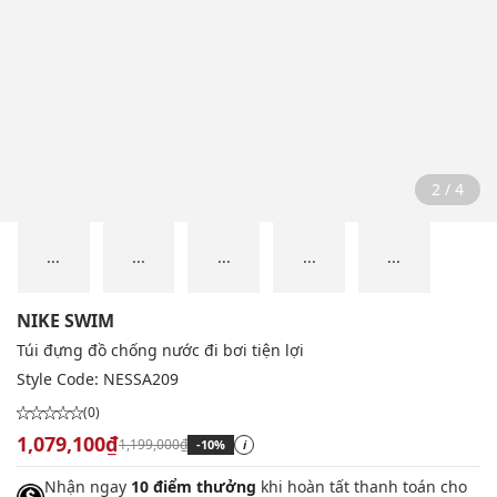
2 / 4
...
...
...
...
...
NIKE SWIM
Túi đựng đồ chống nước đi bơi tiện lợi
Style Code:
NESSA209
(0)
1,079,100₫
1,199,000₫
-10%
i
Nhận ngay
10 điểm thưởng
khi hoàn tất thanh toán cho