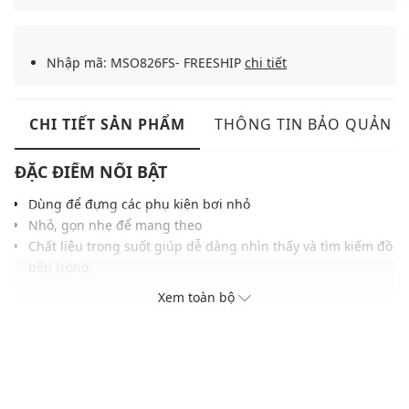
Nhập mã: MSO826FS- FREESHIP
chi tiết
CHI TIẾT SẢN PHẨM
THÔNG TIN BẢO QUẢN
ĐẶC ĐIỂM NỔI BẬT
Dùng để đựng các phụ kiện bơi nhỏ
Nhỏ, gọn nhẹ để mang theo
Chất liệu trong suốt giúp dễ dàng nhìn thấy và tìm kiếm đồ
bên trong
Các lỗ nhỏ giúp không khí lưu thông và thoát nước ra ngoài
Xem toàn bộ
Màu sắc hiện đại, dễ phối với nhiều phụ kiện khác
THÔNG TIN SẢN PHẨM
Thương hiệu:
Nike Swim
Xuất xứ thương hiệu: Mỹ