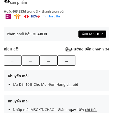
sản phẩm
Hoặc
463,333₫
trong 3 kì thanh toán với
Tìm hiểu thêm
Phân phối bởi:
OLABEN
XEM SHOP
KÍCH CỠ
Hướng Dẫn Chọn Size
...
...
...
...
Khuyến mãi
Ưu Đãi 10% Cho Mọi Đơn Hàng
chi tiết
Khuyến mãi
Nhập mã: MSOXINCHAO - Giảm ngay 10%
chi tiết