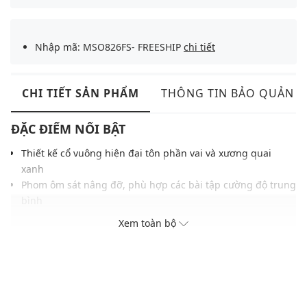
Nhập mã: MSO826FS- FREESHIP
chi tiết
CHI TIẾT SẢN PHẨM
THÔNG TIN BẢO QUẢN
ĐẶC ĐIỂM NỔI BẬT
Thiết kế cổ vuông hiện đại tôn phần vai và xương quai
xanh
Phom ôm sát nâng đỡ, phù hợp các bài tập cường độ trung
bình
Chất liệu co giãn đàn hồi, ôm gọn cơ thể, thoải mái khi vận
Xem toàn bộ
động
Đường may gọn gàng tạo cảm giác liền mạch và tinh tế
Logo in nổi bật phía trước mang đậm dấu ấn thương hiệu
Dễ phối cùng quần short hoặc legging cùng tông để tạo
set đồng bộ