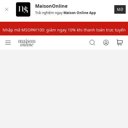
MaisonOnline
Mở
Trải nghiệm ngay
Maison Online App
Nhập mã: MSOXINCHAO - Giảm 10% đơn đầu cho thành viên mới!
Nhập mã MSOPAY100: giảm ngay 10% khi thanh toán trực tuyến
Nhập mã: MSOXINCHAO - Giảm 10% đơn đầu cho thành viên mới!
Nhập mã MSOPAY100: giảm ngay 10% khi thanh toán trực tuyến
Nhập mã: MSOXINCHAO - Giảm 10% đơn đầu cho thành viên mới!