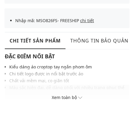
Nhập mã: MSO826FS- FREESHIP
chi tiết
CHI TIẾT SẢN PHẨM
THÔNG TIN BẢO QUẢN
ĐẶC ĐIỂM NỔI BẬT
Kiểu dáng áo croptop tay ngắn phom ôm
Chi tiết logo được in nổi bật trước áo
Chất vải mềm mại, co giãn tốt
Màu sắc hiện đại, dễ dàng phối với nhiều trang phục thể
thao khác
Xem toàn bộ
THÔNG TIN SẢN PHẨM
Thương hiệu:
Olaben
Xuất xứ thương hiệu: Anh
Giới tính: Nữ