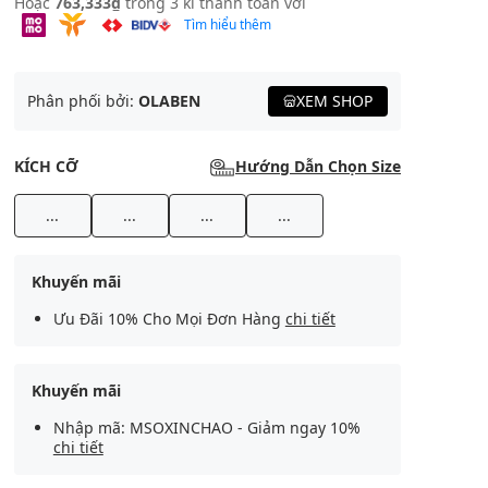
Hoặc
763,333₫
trong 3 kì thanh toán với
Tìm hiểu thêm
Phân phối bởi:
OLABEN
XEM SHOP
KÍCH CỠ
Hướng Dẫn Chọn Size
...
...
...
...
Khuyến mãi
Ưu Đãi 10% Cho Mọi Đơn Hàng
chi tiết
Khuyến mãi
Nhập mã: MSOXINCHAO - Giảm ngay 10%
chi tiết