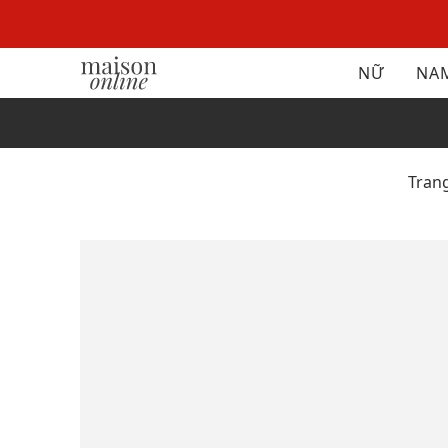
NỮ
NA
Tran