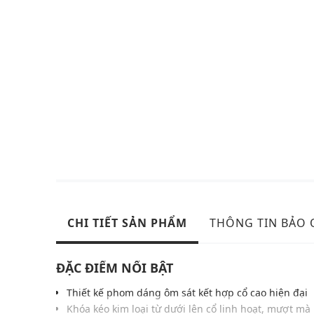
CHI TIẾT SẢN PHẨM
THÔNG TIN BẢO
ĐẶC ĐIỂM NỔI BẬT
Thiết kế phom dáng ôm sát kết hợp cổ cao hiện đại
Khóa kéo kim loại từ dưới lên cổ linh hoạt, mượt mà