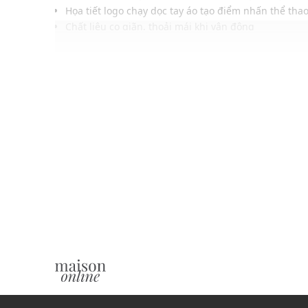
Họa tiết logo chạy dọc tay áo tạo điểm nhấn thể tha
Chất liệu co giãn, thoải mái khi vận động
Phối hợp hoàn hảo với nhiều phong cách thời trang