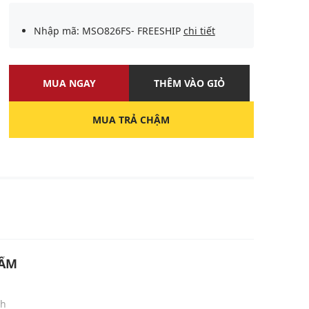
Nhập mã: MSO826FS- FREESHIP
chi tiết
MUA NGAY
THÊM VÀO GIỎ
MUA TRẢ CHẬM
U
HẨM
nh