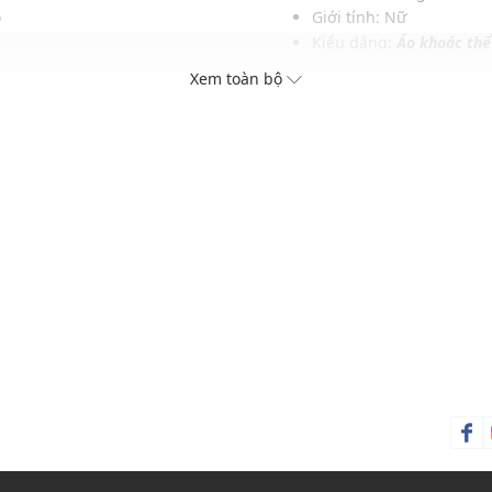
o
Giới tính: Nữ
Kiểu dáng:
Áo khoác thể
Màu sắc: Ash Rose, Black
Xem toàn bộ
Chất liệu: OlaMove - 80
Họa tiết: Trơn một màu
Thích hợp cho các dịp: T
Xu hướng theo mùa: Sử 