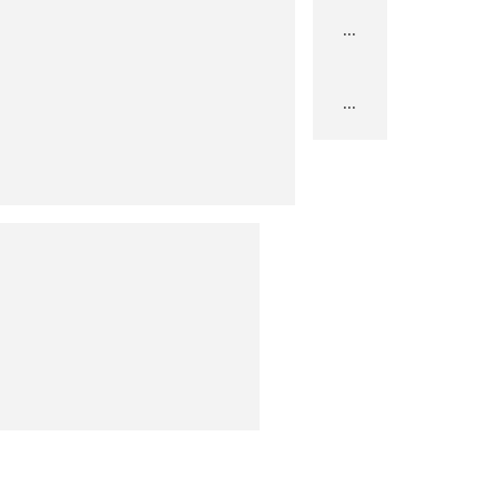
...
...