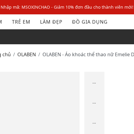
Nhập mã: MSOXINCHAO - Giảm 10% đơn đầu cho thành viên mới!
Nhập mã MSOPAY100: giảm ngay 10% khi thanh toán trực tuyến
M
TRẺ EM
LÀM ĐẸP
ĐỒ GIA DỤNG
Nhập mã: MSOXINCHAO - Giảm 10% đơn đầu cho thành viên mới!
g chủ
OLABEN
OLABEN - Áo khoác thể thao nữ Emelie 
...
...
...