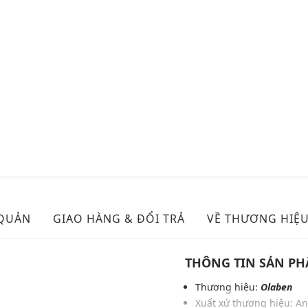
 QUẢN
GIAO HÀNG & ĐỔI TRẢ
VỀ THƯƠNG HIỆ
THÔNG TIN SẢN P
Thương hiệu:
Olaben
Xuất xứ thương hiệu: A