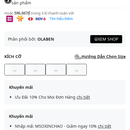
sản phẩm
Hoặc
596,667₫
trong 3 kì thanh toán với
Tìm hiểu thêm
Phân phối bởi:
OLABEN
XEM SHOP
KÍCH CỠ
Hướng Dẫn Chọn Size
...
...
...
...
Khuyến mãi
Ưu Đãi 10% Cho Mọi Đơn Hàng
chi tiết
Khuyến mãi
Nhập mã: MSOXINCHAO - Giảm ngay 10%
chi tiết