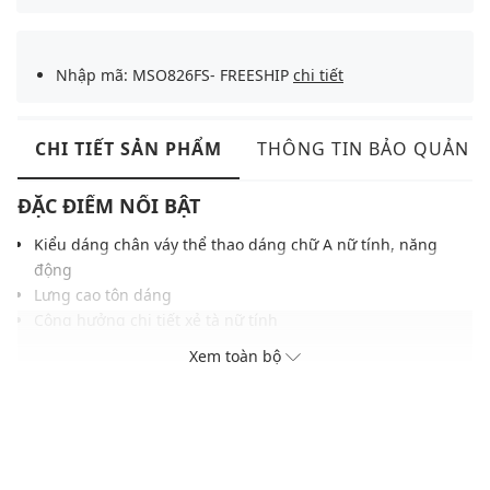
Nhập mã: MSO826FS- FREESHIP
chi tiết
CHI TIẾT SẢN PHẨM
THÔNG TIN BẢO QUẢN
ĐẶC ĐIỂM NỔI BẬT
Kiểu dáng chân váy thể thao dáng chữ A nữ tính, năng
động
Lưng cao tôn dáng
Cộng hưởng chi tiết xẻ tà nữ tính
Chất vải mềm mại, đường chỉ may tỉ mỉ
Xem toàn bộ
Màu sắc dễ phối với nhiều trang phục, phụ kiện
THÔNG TIN SẢN PHẨM
Thương hiệu:
Olaben
Xuất xứ thương hiệu: Anh