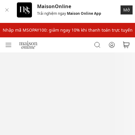
MaisonOnline
Mở
Trải nghiệm ngay
Maison Online App
Nhập mã: MSOXINCHAO - Giảm 10% đơn đầu cho thành viên mới!
Nhập mã MSOPAY100: giảm ngay 10% khi thanh toán trực tuyến
Nhập mã: MSOXINCHAO - Giảm 10% đơn đầu cho thành viên mới!
Nhập mã MSOPAY100: giảm ngay 10% khi thanh toán trực tuyến
Nhập mã: MSOXINCHAO - Giảm 10% đơn đầu cho thành viên mới!