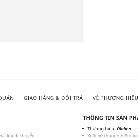
 QUẢN
GIAO HÀNG & ĐỔI TRẢ
VỀ THƯƠNG HIỆ
THÔNG TIN SẢN P
Thương hiệu:
Olaben
mái khi di chuyển
Xuất xứ thương hiệu: A