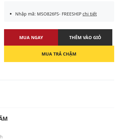
Nhập mã: MSO826FS- FREESHIP
chi tiết
MUA NGAY
THÊM VÀO GIỎ
MUA TRẢ CHẬM
U
HẨM
nh