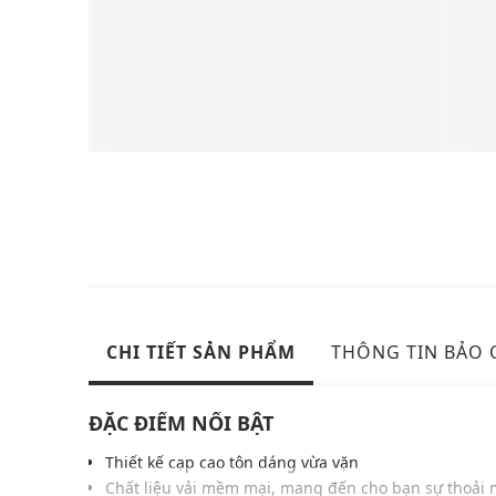
CHI TIẾT SẢN PHẨM
THÔNG TIN BẢO
ĐẶC ĐIỂM NỔI BẬT
Thiết kế cạp cao tôn dáng vừa vặn
Chất liệu vải mềm mại, mang đến cho bạn sự thoải 