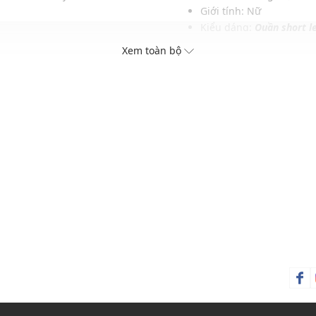
Giới tính: Nữ
Kiểu dáng:
Quần short l
Màu sắc: Candy
Xem toàn bộ
Chất liệu: 80%Polyester,
Họa tiết: Trơn một màu
Thích hợp cho các dịp: Đi
Xu hướng theo mùa: Sử 