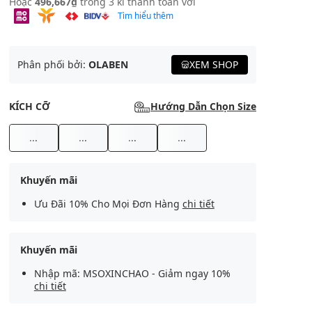
Hoặc
496,667₫
trong 3 kì thanh toán với
Tìm hiểu thêm
Phân phối bởi:
OLABEN
XEM SHOP
KÍCH CỠ
Hướng Dẫn Chọn Size
...
...
...
...
Khuyến mãi
Ưu Đãi 10% Cho Mọi Đơn Hàng
chi tiết
Khuyến mãi
Nhập mã: MSOXINCHAO - Giảm ngay 10%
chi tiết