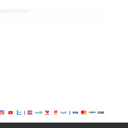
egging thể thao
 20% Elastane
 chơi, đi làm, đi học,...
dụng được tất cả các mùa trong năm
|
|