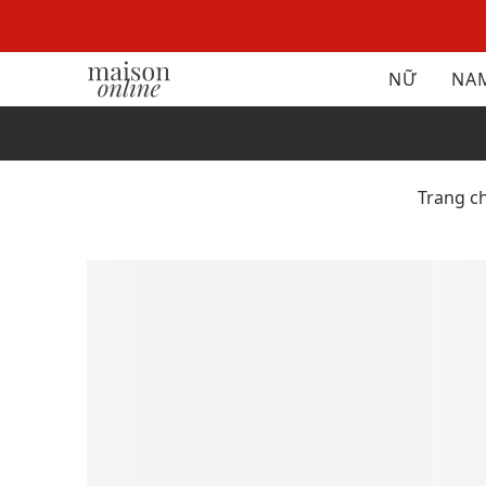
NỮ
NA
Trang c