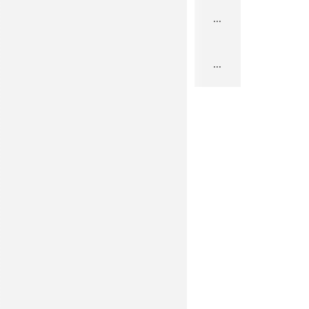
...
...