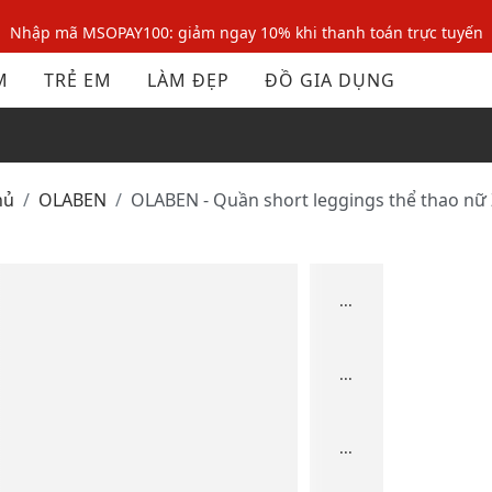
Nhập mã MSOPAY100: giảm ngay 10% khi thanh toán trực tuyến
Nhập mã: MSOXINCHAO - Giảm 10% đơn đầu cho thành viên mới!
M
TRẺ EM
LÀM ĐẸP
ĐỒ GIA DỤNG
Nhập mã MSOPAY100: giảm ngay 10% khi thanh toán trực tuyến
Nhập mã: MSOXINCHAO - Giảm 10% đơn đầu cho thành viên mới!
hủ
OLABEN
OLABEN - Quần short leggings thể thao nữ
...
...
...