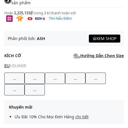
sản phẩm
Hoặc
2,225,133₫
trong 3 kì thanh toán với
Tìm hiểu thêm
Phân phối bởi:
ASH
XEM SHOP
KÍCH CỠ
Hướng Dẫn Chọn Size
EU
US
UK
KR
...
...
...
...
...
...
...
Khuyến mãi
Ưu Đãi 10% Cho Mọi Đơn Hàng
chi tiết