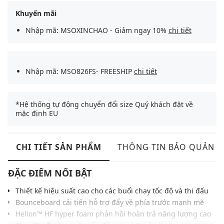
Khuyến mãi
Nhập mã: MSOXINCHAO - Giảm ngay 10%
chi tiết
Nhập mã: MSO826FS- FREESHIP
chi tiết
*Hệ thống tự động chuyển đổi size Quý khách đặt về
mặc định EU
CHI TIẾT SẢN PHẨM
THÔNG TIN BẢO QUẢN
ĐẶC ĐIỂM NỔI BẬT
Thiết kế hiệu suất cao cho các buổi chạy tốc độ và thi đấu
Bounceboard cải tiến hỗ trợ đẩy về phía trước mạnh mẽ
Helion™ HF hyper foam phản hồi hoàn trả năng lượng cao