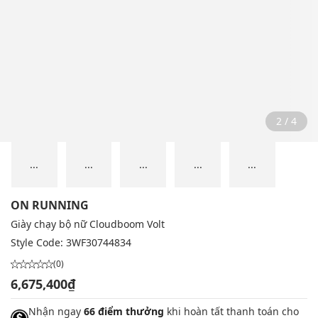
2 / 4
...
...
...
...
...
ON RUNNING
Giày chạy bộ nữ Cloudboom Volt
Style Code:
3WF30744834
(0)
6,675,400₫
Nhận ngay
66 điểm thưởng
khi hoàn tất thanh toán cho