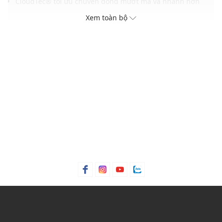
CloudTec® tối ưu chuyển động mượt mà và nhanh hơn
Thân giày lưới kỹ thuật siêu nhẹ giúp tăng độ thoáng khí
Xem toàn bộ
Đệm dày cho cảm giác êm và bảo vệ khỏi tác động mạnh
Tấm Speedboard hỗ trợ chuyển động, tăng lực đẩy phía
trước
THÔNG TIN SẢN PHẨM
Thương hiệu:
On Running
Xuất xứ thương hiệu: Thụy Sĩ
Giới tính: Nữ
Kiểu dáng:
Giày chạy bộ
Màu sắc: Juniper/Limelight
Chất liệu: Recycled Polyester
Đế: Cao su
Thoáng khí: Có lớp lót thoáng khí
Thích hợp dùng trong các dịp: Tập luyện thể thao, hoạt
động ngoài trời,...
Xu hướng theo mùa: Sử dụng được tất cả các mùa trong
năm