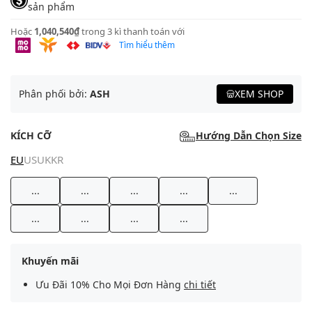
sản phẩm
Hoặc
1,040,540₫
trong 3 kì thanh toán với
Tìm hiểu thêm
Phân phối bởi:
ASH
XEM SHOP
KÍCH CỠ
Hướng Dẫn Chọn Size
EU
US
UK
KR
...
...
...
...
...
...
...
...
...
Khuyến mãi
Ưu Đãi 10% Cho Mọi Đơn Hàng
chi tiết