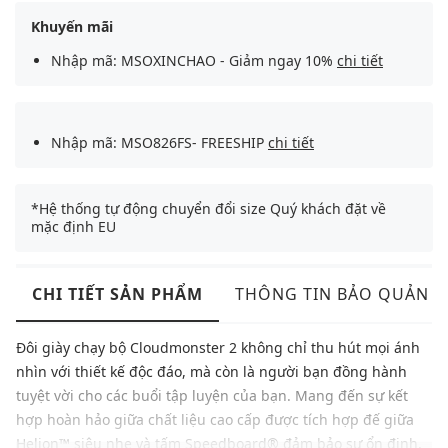
Khuyến mãi
Nhập mã: MSOXINCHAO - Giảm ngay 10%
chi tiết
Nhập mã: MSO826FS- FREESHIP
chi tiết
*Hệ thống tự động chuyển đổi size Quý khách đặt về
mặc định EU
CHI TIẾT SẢN PHẨM
THÔNG TIN BẢO QUẢN
Đôi giày chạy bộ Cloudmonster 2 không chỉ thu hút mọi ánh
nhìn với thiết kế độc đáo, mà còn là người bạn đồng hành
tuyệt vời cho các buổi tập luyện của bạn. Mang đến sự kết
hợp hoàn hảo giữa chất liệu cao cấp được tích hợp đế giữa
Helion™ siêu nhẹ và tấm Speedboard® đảm bảo sự ổn định,