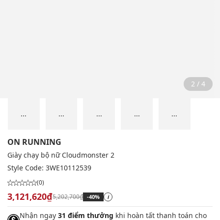
2 / 4
...
...
...
...
...
ON RUNNING
Giày chạy bộ nữ Cloudmonster 2
Style Code:
3WE10112539
(0)
3,121,620₫
5,202,700₫
-40%
i
Nhận ngay
31 điểm thưởng
khi hoàn tất thanh toán cho