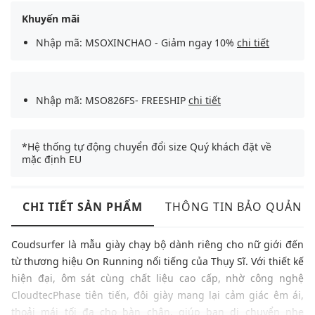
Khuyến mãi
Nhập mã: MSOXINCHAO - Giảm ngay 10%
chi tiết
Nhập mã: MSO826FS- FREESHIP
chi tiết
*Hệ thống tự động chuyển đổi size Quý khách đặt về
mặc định EU
CHI TIẾT SẢN PHẨM
THÔNG TIN BẢO QUẢN
Coudsurfer là mẫu giày chạy bộ dành riêng cho nữ giới đến
từ thương hiệu On Running nổi tiếng của Thụy Sĩ. Với thiết kế
hiện đại, ôm sát cùng chất liệu cao cấp, nhờ công nghệ
CloudtecPhase tiên tiến, đôi giày mang lại cảm giác êm ái,
thoải mái tối đa cho bàn chân, giúp bạn di chuyển nhẹ