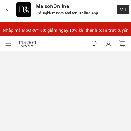
MaisonOnline
Mở
Trải nghiệm ngay
Maison Online App
Nhập mã: MSOXINCHAO - Giảm 10% đơn đầu cho thành viên mới!
Nhập mã MSOPAY100: giảm ngay 10% khi thanh toán trực tuyến
Nhập mã: MSOXINCHAO - Giảm 10% đơn đầu cho thành viên mới!
Nhập mã MSOPAY100: giảm ngay 10% khi thanh toán trực tuyến
Nhập mã: MSOXINCHAO - Giảm 10% đơn đầu cho thành viên mới!