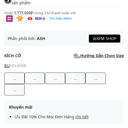
sản phẩm
Hoặc
1,177,920₫
trong 3 kì thanh toán với
Tìm hiểu thêm
Phân phối bởi:
ASH
XEM SHOP
KÍCH CỠ
Hướng Dẫn Chọn Size
EU
US
UK
KR
...
...
...
...
...
...
Khuyến mãi
Ưu Đãi 10% Cho Mọi Đơn Hàng
chi tiết