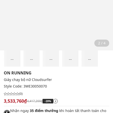
2 / 4
...
...
...
...
...
ON RUNNING
Giày chạy bộ nữ Cloudsurfer
Style Code:
3WE30050070
(0)
3,533,760₫
4,417,200₫
-20%
i
Nhận ngay
35 điểm thưởng
khi hoàn tất thanh toán cho