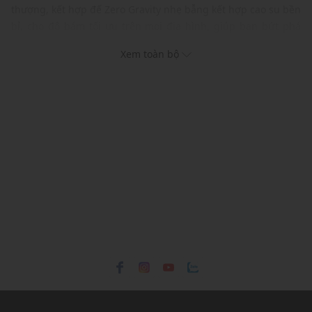
thượng, kết hợp đế Zero Gravity nhẹ bẫng kết hợp cao su bền
bỉ, cho độ bám tối ưu trên mọi địa hình, giúp bạn bứt phá
mọi giới hạn tốc độ, hứa hẹn sẽ đồng hành cùng bạn trên
Xem toàn bộ
mọi hành trình chinh phục.
Thương hiệu: On Running
Xuất xứ: Thụy Sĩ
Giới tính: Nữ
Kiểu dáng: Giày chạy bộ
Màu sắc: White
Chất liệu: Recycled Polyester
Đế: Zero Gravity & Rubber
Thiết kế
Phom ôm chân, dễ dàng di chuyển
Chất liệu mềm mại, êm ái
Công nghệ CloudtecPhase tiên tiến nhất
Ứng dụng công nghệ nhuộm Dope Dye tiết kiệm đến 90%
lượng nước sản xuất