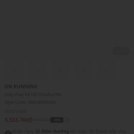
2 / 4
...
...
...
...
...
ON RUNNING
Giày chạy bộ nữ Cloudsurfer
Style Code:
3WE30050256
(0)
3,533,760₫
4,417,200₫
-20%
i
Nhận ngay
35 điểm thưởng
khi hoàn tất thanh toán cho