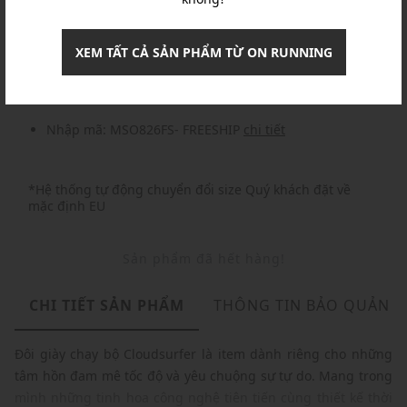
Khuyến mãi
XEM TẤT CẢ SẢN PHẨM TỪ ON RUNNING
Nhập mã: MSOXINCHAO - Giảm ngay 10%
chi tiết
Nhập mã: MSO826FS- FREESHIP
chi tiết
*Hệ thống tự động chuyển đổi size Quý khách đặt về
mặc định EU
Sản phẩm đã hết hàng!
CHI TIẾT SẢN PHẨM
THÔNG TIN BẢO QUẢN
Đôi giày chạy bộ Cloudsurfer là item dành riêng cho những
tâm hồn đam mê tốc độ và yêu chuộng sự tự do. Mang trong
mình những tinh hoa công nghệ tiên tiến cùng thiết kế thời