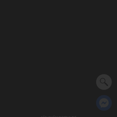
Màu sắc hiện đại, trẻ trung, dễ phối với nhiều trang phục
và phụ kiện khác
Logo: Được in trên lót trong
Mũi giày tròn
Dây quai: Dây thắt mảnh, có thể điều chỉnh dễ dàng
Thoáng khí: Có lớp lót thoáng khí
Thích hợp dùng trong các dịp: Tập luyện thể thao, hoạt động
ngoài trời
Xu hướng theo mùa: Sử dụng được tất cả các mùa trong năm