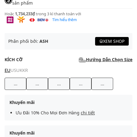
sản phẩm
Hoặc
1,734,233₫
trong 3 kì thanh toán với
Tìm hiểu thêm
Phân phối bởi:
ASH
XEM SHOP
KÍCH CỠ
Hướng Dẫn Chọn Size
EU
US
UK
KR
...
...
...
...
...
Khuyến mãi
Ưu Đãi 10% Cho Mọi Đơn Hàng
chi tiết
Khuyến mãi