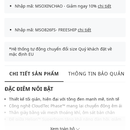
Nhập mã: MSOXINCHAO - Giảm ngay 10%
chi tiết
Nhập mã: MSO826FS- FREESHIP
chi tiết
*Hệ thống tự động chuyển đổi size Quý khách đặt về
mặc định EU
CHI TIẾT SẢN PHẨM
THÔNG TIN BẢO QUẢN
ĐẶC ĐIỂM NỔI BẬT
Thiết kế tối giản, hiện đại với tông đen mạnh mẽ, tinh tế
Công nghệ CloudTec Phase™ mang lại chuyển động êm ái
Thân giày bằng vải mesh thoáng khí, ôm sát bàn chân
Đế giữa Helion™ Superfoam tăng khả năng đàn hồi, giảm
chấn tối ưu
Xem toàn bộ