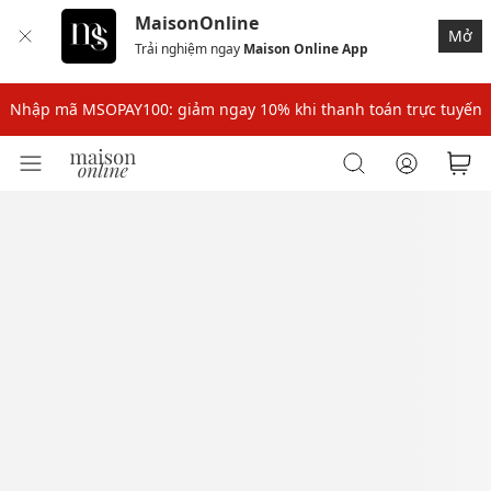
MaisonOnline
Mở
Trải nghiệm ngay
Maison Online App
Nhập mã: MSOXINCHAO - Giảm 10% đơn đầu cho thành viên mới!
Nhập mã MSOPAY100: giảm ngay 10% khi thanh toán trực tuyến
Nhập mã: MSOXINCHAO - Giảm 10% đơn đầu cho thành viên mới!
Nhập mã MSOPAY100: giảm ngay 10% khi thanh toán trực tuyến
Nhập mã: MSOXINCHAO - Giảm 10% đơn đầu cho thành viên mới!