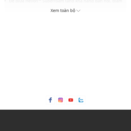
Đế giữa Helion™ Superfoam tăng khả năng đàn hồi, giảm
chấn tối ưu
Xem toàn bộ
Đế ngoài rãnh cắt laser bám dính tốt trên nhiều bề mặt
Thích hợp cho chạy đường dài, luyện tập hoặc di chuyển
hằng ngày
THÔNG TIN SẢN PHẨM
Thương hiệu:
On Running
Xuất xứ thương hiệu: Thụy Sĩ
Giới tính: Nữ
Kiểu dáng:
Giày chạy bộ
Màu sắc: Asphalt/Ice
Chất liệu: Recycled polyester
Đế: Rubber
Dây thắt mảnh, có thể điều chỉnh dễ dàng
Thoáng khí: Có lớp lót thoáng khí
Thích hợp dùng trong các dịp: Tập luyện thể thao, hoạt
động ngoài trời,...
Xu hướng theo mùa: Sử dụng được tất cả các mùa trong
năm