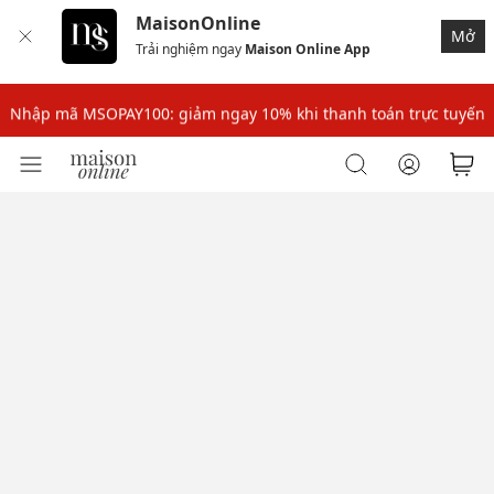
MaisonOnline
Mở
Trải nghiệm ngay
Maison Online App
Nhập mã: MSOXINCHAO - Giảm 10% đơn đầu cho thành viên mới!
Nhập mã MSOPAY100: giảm ngay 10% khi thanh toán trực tuyến
Nhập mã: MSOXINCHAO - Giảm 10% đơn đầu cho thành viên mới!
Nhập mã MSOPAY100: giảm ngay 10% khi thanh toán trực tuyến
Nhập mã: MSOXINCHAO - Giảm 10% đơn đầu cho thành viên mới!