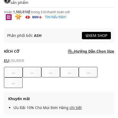
sản phẩm
Hoặc
1,560,810₫
trong 3 kì thanh toán với
Tìm hiểu thêm
Phân phối bởi:
ASH
XEM SHOP
KÍCH CỠ
Hướng Dẫn Chọn Size
EU
US
UK
KR
...
...
...
...
...
...
Khuyến mãi
Ưu Đãi 10% Cho Mọi Đơn Hàng
chi tiết