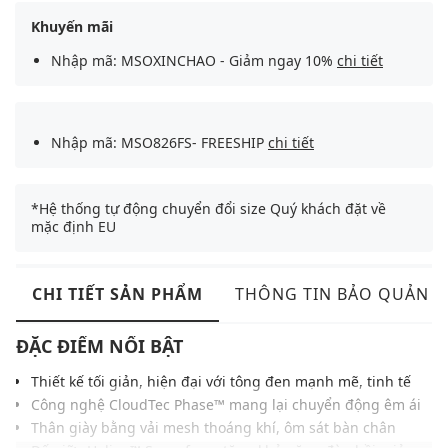
Khuyến mãi
Nhập mã: MSOXINCHAO - Giảm ngay 10%
chi tiết
Nhập mã: MSO826FS- FREESHIP
chi tiết
*Hệ thống tự động chuyển đổi size Quý khách đặt về
mặc định EU
CHI TIẾT SẢN PHẨM
THÔNG TIN BẢO QUẢN
ĐẶC ĐIỂM NỔI BẬT
Thiết kế tối giản, hiện đại với tông đen mạnh mẽ, tinh tế
Công nghệ CloudTec Phase™ mang lại chuyển động êm ái
Thân giày bằng vải mesh thoáng khí, ôm sát bàn chân