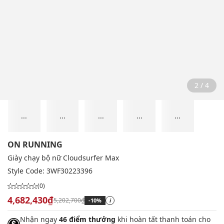
2 / 4
...
...
...
...
...
ON RUNNING
Giày chạy bộ nữ Cloudsurfer Max
Style Code:
3WF30223396
(0)
4,682,430₫
5,202,700₫
-10%
i
Nhận ngay
46 điểm thưởng
khi hoàn tất thanh toán cho