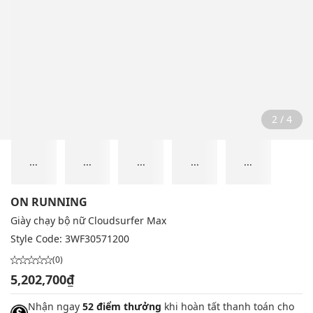
2 / 4
...
...
...
...
...
ON RUNNING
Giày chạy bộ nữ Cloudsurfer Max
Style Code:
3WF30571200
(0)
5,202,700₫
Nhận ngay
52 điểm thưởng
khi hoàn tất thanh toán cho