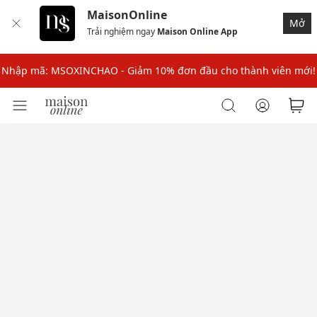
MaisonOnline
Nhập mã: MSOXINCHAO - Giảm 10% đơn đầu cho thành viên mới!
Mở
Trải nghiệm ngay
Maison Online App
Nhập mã MSOPAY100: giảm ngay 10% khi thanh toán trực tuyến
Nhập mã: MSOXINCHAO - Giảm 10% đơn đầu cho thành viên mới!
Nhập mã MSOPAY100: giảm ngay 10% khi thanh toán trực tuyến
Nhập mã: MSOXINCHAO - Giảm 10% đơn đầu cho thành viên mới!