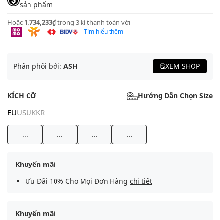
sản phẩm
Hoặc
1,734,233₫
trong 3 kì thanh toán với
Tìm hiểu thêm
Phân phối bởi:
ASH
XEM SHOP
KÍCH CỠ
Hướng Dẫn Chọn Size
EU
US
UK
KR
...
...
...
...
Khuyến mãi
Ưu Đãi 10% Cho Mọi Đơn Hàng
chi tiết
Khuyến mãi