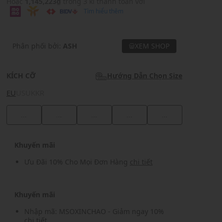
Hoặc
1,145,223₫
trong 3 kì thanh toán với
Tìm hiểu thêm
Phân phối bởi:
ASH
XEM SHOP
KÍCH CỠ
Hướng Dẫn Chọn Size
EU
US
UK
KR
...
...
...
...
...
Khuyến mãi
Ưu Đãi 10% Cho Mọi Đơn Hàng
chi tiết
Khuyến mãi
Nhập mã: MSOXINCHAO - Giảm ngay 10%
chi tiết