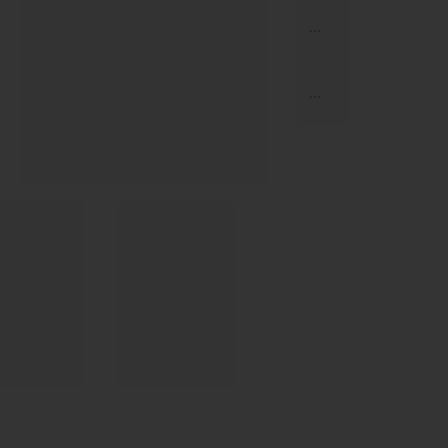
...
...