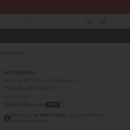
loudhorizon
ON RUNNING
Giày chạy địa hình nam Cloudhorizon
Style Code:
3ME10032650
(0)
3,435,670₫
4,908,100₫
-30%
i
Nhận ngay
34 điểm thưởng
khi hoàn tất thanh
toán cho sản phẩm