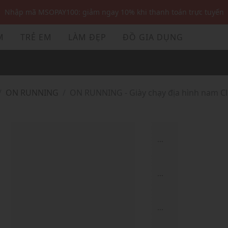
Nhập mã: MSOXINCHAO - Giảm 10% đơn đầu cho thành viên mới!
Nhập mã MSOPAY100: giảm ngay 10% khi thanh toán trực tuyến
M
TRẺ EM
LÀM ĐẸP
ĐỒ GIA DỤNG
Nhập mã: MSOXINCHAO - Giảm 10% đơn đầu cho thành viên mới!
ON RUNNING
ON RUNNING - Giày chạy địa hình nam C
...
...
...