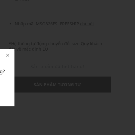
Nhập mã: MSO826FS- FREESHIP
chi tiết
*Hệ thống tự động chuyển đổi size Quý khách
đặt về mặc định EU
Sản phẩm đã hết hàng!
g?
SẢN PHẨM TƯƠNG TỰ
U