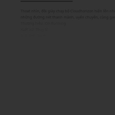
Thoạt nhìn, đôi giày chạy bộ Cloudhorizon hiện lên như
những đường nét thanh mảnh, uyển chuyển, cùng gam 
Thương hiệu: On Running
Xuất xứ: Thụy Sĩ
Giới tính: Nam
Kiểu dáng: Giày chạy địa hình
Màu sắc: Green
Chất liệu: Polyester recycled
Đế: Rubber
Thiết kế
Phom ôm chân, dễ dàng di chuyển
Công nghệ CloudTec Phase® được tối ưu hóa cho vi
Đế giữa Helion™ siêu nhẹ mang đến những cú tiếp 
Đế ngoài cao su Missiongrip™ có độ bám đường và 
Logo: Được in trên lót trong
Mũi giày tròn