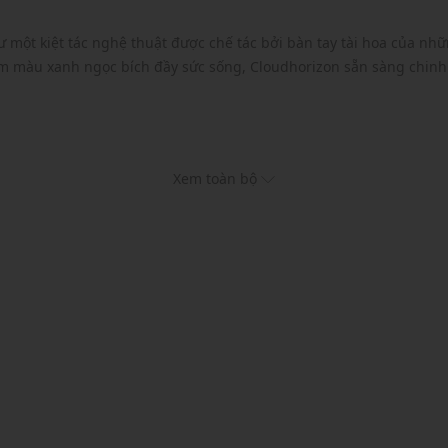
 một kiệt tác nghệ thuật được chế tác bởi bàn tay tài hoa của những
màu xanh ngọc bích đầy sức sống, Cloudhorizon sẵn sàng chinh 
Xem toàn bộ
ệc đi bộ đường dài
đất êm ái
độ bền tối đa