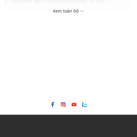
Công nghệ đệm CloudTec® thoải mái, dễ chịu
Lớp lót thoáng khí cho đôi chân luôn thông thoáng
Xem toàn bộ
Gam màu hiện đại, dễ dàng phối với nhiều trang phục và
phụ kiện
THÔNG TIN SẢN PHẨM
Thương hiệu:
On Running
Xuất xứ thương hiệu: Thụy Sĩ
Giới tính: Nữ
Kiểu dáng:
Giày sneakers cổ thấp
Màu sắc: White
Chất liệu: Tổng hợp
Mũi giày tròn, đế thấp
Dây giày: Có thể điều chỉnh dễ dàng
Thoáng khí: Có lớp lót thoáng khí
Thích hợp dùng trong các dịp: Đi làm, đi chơi,...
Xu hướng theo mùa: Sử dụng được tất cả các mùa trong
năm