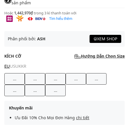
sản phẩm
Hoặc
1,442,970₫
trong 3 kì thanh toán với
Tìm hiểu thêm
Phân phối bởi:
ASH
XEM SHOP
KÍCH CỠ
Hướng Dẫn Chọn Size
EU
US
UK
KR
...
...
...
...
...
...
...
...
Khuyến mãi
Ưu Đãi 10% Cho Mọi Đơn Hàng
chi tiết