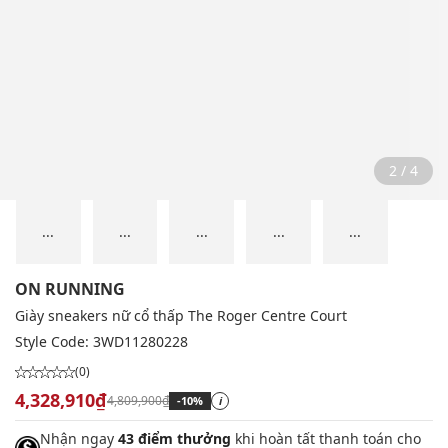
2 / 4
...
...
...
...
...
ON RUNNING
Giày sneakers nữ cổ thấp The Roger Centre Court
Style Code:
3WD11280228
(0)
4,328,910₫
4,809,900₫
-10%
i
Nhận ngay
43 điểm thưởng
khi hoàn tất thanh toán cho