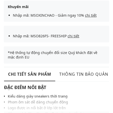
Khuyến mãi
Nhập mã: MSOXINCHAO - Giảm ngay 10%
chi tiết
Nhập mã: MSO826FS- FREESHIP
chi tiết
*Hệ thống tự động chuyển đổi size Quý khách đặt về
mặc định EU
CHI TIẾT SẢN PHẨM
THÔNG TIN BẢO QUẢN
ĐẶC ĐIỂM NỔI BẬT
Kiểu dáng giày sneakers thời trang
Phom ôm sát dễ dàng chuyển động
Logo được in nổi bật ở lớp lót trên