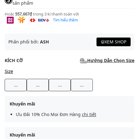
sản phẩm
Hoặc
557,667₫
trong 3 kì thanh toán với
Tìm hiểu thêm
Phân phối bởi:
ASH
XEM SHOP
KÍCH CỠ
Hướng Dẫn Chọn Size
Size
...
...
...
...
Khuyến mãi
Ưu Đãi 10% Cho Mọi Đơn Hàng
chi tiết
Khuyến mãi