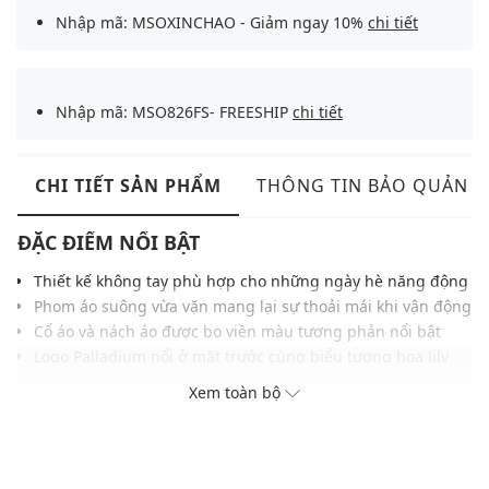
Nhập mã: MSOXINCHAO - Giảm ngay 10%
chi tiết
Nhập mã: MSO826FS- FREESHIP
chi tiết
CHI TIẾT SẢN PHẨM
THÔNG TIN BẢO QUẢN
ĐẶC ĐIỂM NỔI BẬT
Thiết kế không tay phù hợp cho những ngày hè năng động
Phom áo suông vừa vặn mang lại sự thoải mái khi vận động
Cổ áo và nách áo được bo viền màu tương phản nổi bật
Logo Palladium nổi ở mặt trước cùng biểu tượng hoa lily
đậm chất thương hiệu
Xem toàn bộ
Nhãn logo vải ở gấu áo hoàn thiện vẻ ngoài, thích hợp cho
phối đồ streetwear.
Chất liệu mềm mại, thoáng mát và thấm hút mồ hôi
Màu sắc trung tính, dễ kết hợp với các trang phục và phụ