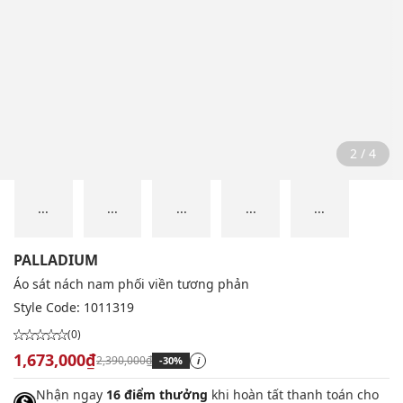
2 / 4
...
...
...
...
...
PALLADIUM
Áo sát nách nam phối viền tương phản
Style Code:
1011319
(0)
1,673,000₫
2,390,000₫
-30%
i
Nhận ngay
16 điểm thưởng
khi hoàn tất thanh toán cho