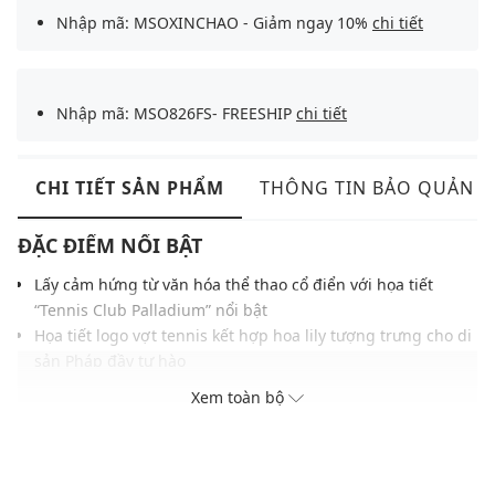
Nhập mã: MSOXINCHAO - Giảm ngay 10%
chi tiết
Nhập mã: MSO826FS- FREESHIP
chi tiết
CHI TIẾT SẢN PHẨM
THÔNG TIN BẢO QUẢN
ĐẶC ĐIỂM NỔI BẬT
Lấy cảm hứng từ văn hóa thể thao cổ điển với họa tiết
“Tennis Club Palladium” nổi bật
Họa tiết logo vợt tennis kết hợp hoa lily tượng trưng cho di
sản Pháp đầy tự hào
Dòng chữ “Dare The Unknown” tôn vinh tinh thần khám
Xem toàn bộ
phá và thử thách
Tên thương hiệu PALLADIUM nổi bật mạnh mẽ
Chất liệu cotton mềm mại, thấm hút tốt, mang lại cảm giác
dễ chịu