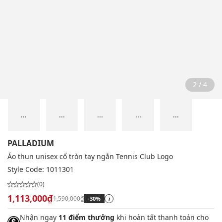
2 / 4
...
...
...
...
...
PALLADIUM
Áo thun unisex cổ tròn tay ngắn Tennis Club Logo
Style Code:
1011301
(0)
1,113,000₫
1,590,000₫
-30%
i
Nhận ngay
11 điểm thưởng
khi hoàn tất thanh toán cho