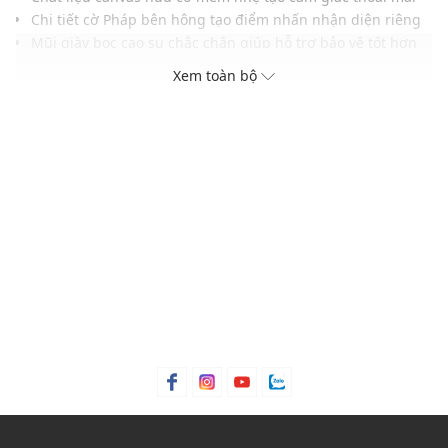
Chi tiết cờ Pháp bên hông tạo điểm nhấn nhận diện riêng
Mũi giày bọc cao su chắc chắn giúp hỗ trợ bảo vệ tốt hơn
Đế ngoài họa tiết kim cương nổi bật tăng độ bám đường
Xem toàn bộ
Gam màu trung tính hiện đại mang nét tinh tế năng động
Dễ phối cùng quần jeans, kaki hoặc trang phục thường
ngày
THÔNG TIN SẢN PHẨM
Thương hiệu:
Palladium
Xuất xứ thương hiệu: Pháp
Giới tính: Unisex
Kiểu dáng:
Giày sneakers cổ thấp
Màu sắc: Star White, Mood Indigo, Chili Pepper, Black/
White Cap Gray
Chất liệu: 100% Cotton
Dây quai: Dây thắt mảnh, có thể điều chỉnh dễ dàng
Thoáng khí: Có lớp lót thoáng khí
Thích hợp mang trong các dịp: Đi làm, đi chơi
Xu hướng theo mùa: Sử dụng được tất cả các mùa trong