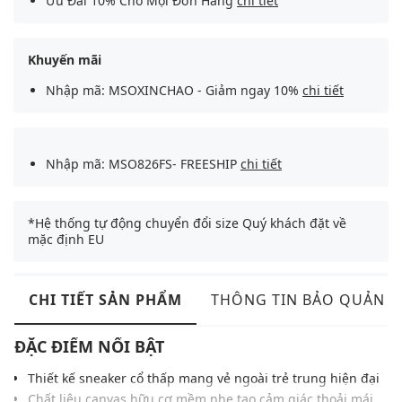
Ưu Đãi 10% Cho Mọi Đơn Hàng
chi tiết
Khuyến mãi
Nhập mã: MSOXINCHAO - Giảm ngay 10%
chi tiết
Nhập mã: MSO826FS- FREESHIP
chi tiết
*Hệ thống tự động chuyển đổi size Quý khách đặt về
mặc định EU
CHI TIẾT SẢN PHẨM
THÔNG TIN BẢO QUẢN
ĐẶC ĐIỂM NỔI BẬT
Thiết kế sneaker cổ thấp mang vẻ ngoài trẻ trung hiện đại
Chất liệu canvas hữu cơ mềm nhẹ tạo cảm giác thoải mái