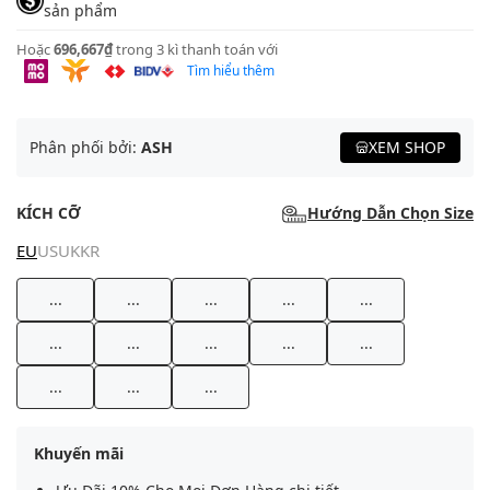
sản phẩm
Hoặc
696,667₫
trong 3 kì thanh toán với
Tìm hiểu thêm
Phân phối bởi:
ASH
XEM SHOP
KÍCH CỠ
Hướng Dẫn Chọn Size
EU
US
UK
KR
...
...
...
...
...
...
...
...
...
...
...
...
...
Khuyến mãi