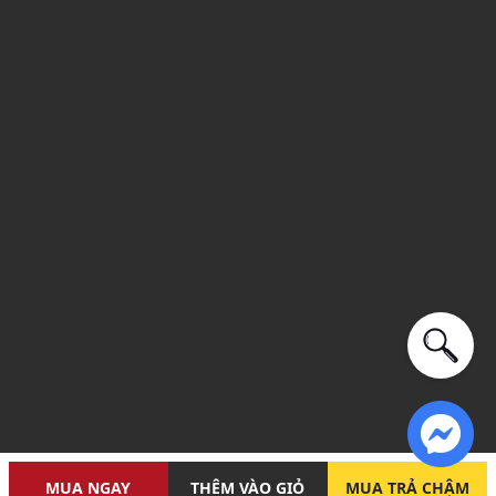
năm
MUA NGAY
THÊM VÀO GIỎ
MUA TRẢ CHẬM