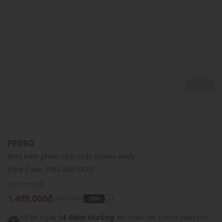
2 / 4
...
...
...
...
...
PEDRO
Balo nam phom chữ nhật Disney Andy
Style Code:
PM2-26610001
(0)
1,499,000₫
2,999,000₫
-50%
i
Nhận ngay
14 điểm thưởng
khi hoàn tất thanh toán cho