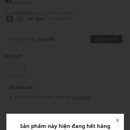
sản phẩm
Hoặc
499,667₫
trong 3 kì thanh toán với
Tìm hiểu thêm
Phân phối bởi:
MAISON
XEM SHOP
KÍCH CỠ
...
Khuyến mãi
Ưu Đãi 10% Cho Mọi Đơn Hàng
chi tiết
Khuyến mãi
Sản phẩm này hiện đang hết hàng
Nhập mã: MSOXINCHAO - Giảm ngay 10%
chi tiết