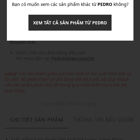
Bạn có muốn xem các sản phẩm khác từ
PEDRO
không?
Nhập mã: MSO826FS- FREESHIP
chi tiết
XEM TẤT CẢ SẢN PHẨM TỪ PEDRO
Khuyến mãi
Giảm 10% cho đơn hàng đầu tiên
Khi mua sắm tại
Pedroshoes.com/vn
Lưu ý:
Các sản phẩm giảm giá trên 50% có thể xuất hiện một số
lỗi nhỏ. Bộ phận CSKH sẽ chủ động liên hệ trước với Quý khách
nếu sản phẩm phát sinh lỗi trong quá trình kiểm tra trước khi
giao hàng.
Sản phẩm đã hết hàng!
CHI TIẾT SẢN PHẨM
THÔNG TIN BẢO QUẢN
Kiểu dáng balo phom chữ nhật trẻ trung, năng động