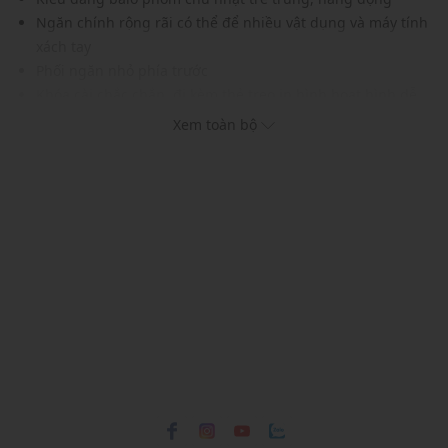
Ngăn chính rộng rãi có thể để nhiều vật dụng và máy tính
xách tay
Phối ngăn nhỏ phía trước
Khóa cài chắc chắn, đi kèm thẻ treo in hình hoạt hình dễ
thương
Xem toàn bộ
Tay cầm cố định và dây đeo da êm ái
Thích hợp mang đi học, đi chơi, đi làm,...
Xuất xứ thương hiệu: Singapore