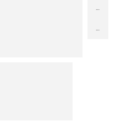
...
...