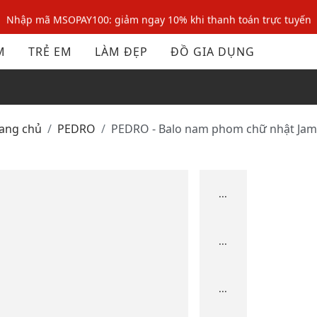
Nhập mã MSOPAY100: giảm ngay 10% khi thanh toán trực tuyến
Nhập mã: MSOXINCHAO - Giảm 10% đơn đầu cho thành viên mới!
M
TRẺ EM
LÀM ĐẸP
ĐỒ GIA DỤNG
Nhập mã MSOPAY100: giảm ngay 10% khi thanh toán trực tuyến
Nhập mã: MSOXINCHAO - Giảm 10% đơn đầu cho thành viên mới!
rang chủ
PEDRO
PEDRO - Balo nam phom chữ nhật Ja
...
...
...