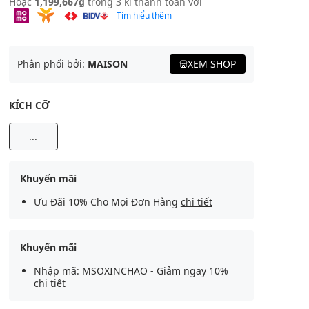
Hoặc
1,199,667₫
trong 3 kì thanh toán với
Tìm hiểu thêm
Phân phối bởi:
MAISON
XEM SHOP
KÍCH CỠ
...
Khuyến mãi
Ưu Đãi 10% Cho Mọi Đơn Hàng
chi tiết
Khuyến mãi
Nhập mã: MSOXINCHAO - Giảm ngay 10%
chi tiết