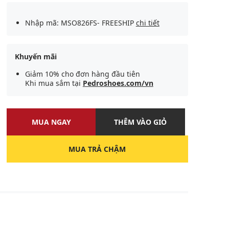
Nhập mã: MSO826FS- FREESHIP
chi tiết
Khuyến mãi
Giảm 10% cho đơn hàng đầu tiên
Khi mua sắm tại
Pedroshoes.com/vn
MUA NGAY
THÊM VÀO GIỎ
MUA TRẢ CHẬM
U