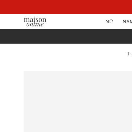
NỮ
NA
T