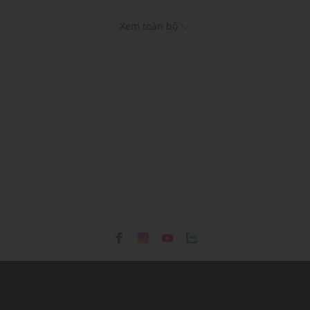
Bề mặt xử lý trơn nhẵn mang vẻ đẹp sang trọng
Cơ chế cài chắc chắn đảm bảo độ ổn định cao
Xem toàn bộ
Phù hợp phối cùng túi xách Demi hoặc phụ kiện
THÔNG TIN SẢN PHẨM
Thương hiệu:
Pedro
Xuất xứ thương hiệu: Singapore
Giới tính: Nữ
Kiểu dáng:
Móc khoá
Màu sắc: Silver
Chất liệu: Kim loại
Kích thước: W1.6 x H1.6 x D0.4 cm