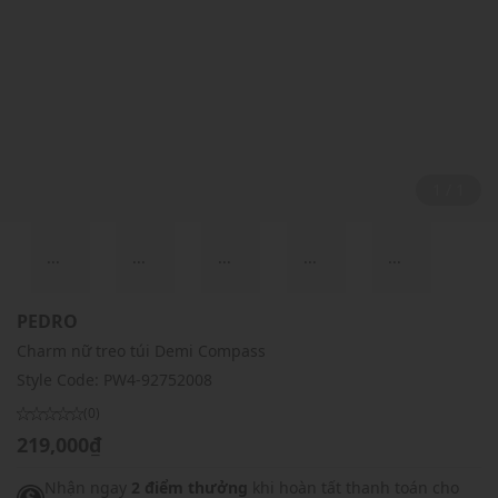
1 / 1
...
...
...
...
...
PEDRO
Charm nữ treo túi Demi Compass
Style Code:
PW4-92752008
(0)
219,000₫
Nhận ngay
2 điểm thưởng
khi hoàn tất thanh toán cho