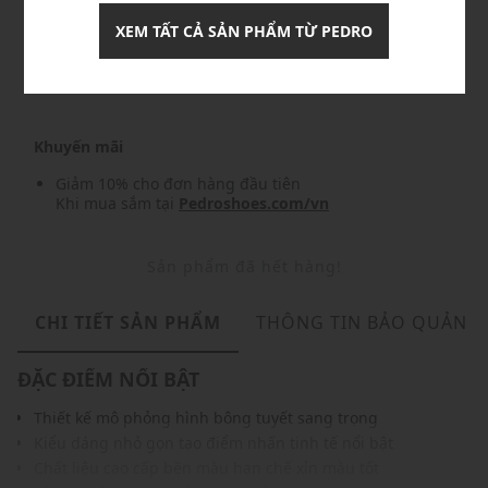
XEM TẤT CẢ SẢN PHẨM TỪ PEDRO
Nhập mã: MSO826FS- FREESHIP
chi tiết
Khuyến mãi
Giảm 10% cho đơn hàng đầu tiên
Khi mua sắm tại
Pedroshoes.com/vn
Sản phẩm đã hết hàng!
CHI TIẾT SẢN PHẨM
THÔNG TIN BẢO QUẢN
ĐẶC ĐIỂM NỔI BẬT
Thiết kế mô phỏng hình bông tuyết sang trọng
Kiểu dáng nhỏ gọn tạo điểm nhấn tinh tế nổi bật
Chất liệu cao cấp bền màu hạn chế xỉn màu tốt