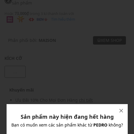
sản phẩm
Hoặc
73,000₫
trong 3 kì thanh toán với
Tìm hiểu thêm
Phân phối bởi:
MAISON
XEM SHOP
KÍCH CỠ
...
Khuyến mãi
Ưu Đãi 10% Cho Mọi Đơn Hàng
chi tiết
Sản phẩm này hiện đang hết hàng
Khuyến mãi
Bạn có muốn xem các sản phẩm khác từ
PEDRO
không?
Nhập mã: MSOXINCHAO - Giảm ngay 10%
chi tiết