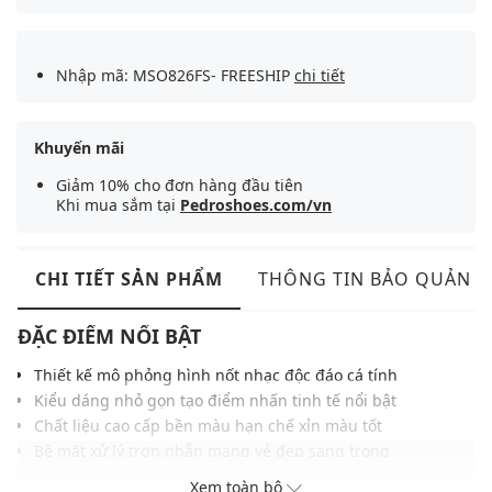
Nhập mã: MSO826FS- FREESHIP
chi tiết
Khuyến mãi
Giảm 10% cho đơn hàng đầu tiên
Khi mua sắm tại
Pedroshoes.com/vn
CHI TIẾT SẢN PHẨM
THÔNG TIN BẢO QUẢN
ĐẶC ĐIỂM NỔI BẬT
Thiết kế mô phỏng hình nốt nhạc độc đáo cá tính
Kiểu dáng nhỏ gọn tạo điểm nhấn tinh tế nổi bật
Chất liệu cao cấp bền màu hạn chế xỉn màu tốt
Bề mặt xử lý trơn nhẵn mang vẻ đẹp sang trọng
Cơ chế cài chắc chắn đảm bảo độ ổn định cao
Xem toàn bộ