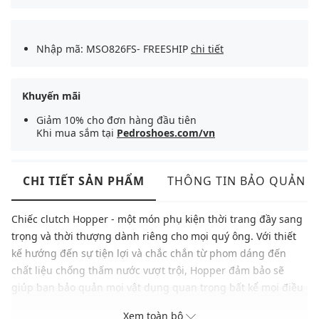
Nhập mã: MSO826FS- FREESHIP
chi tiết
Khuyến mãi
Giảm 10% cho đơn hàng đầu tiên
Khi mua sắm tại
Pedroshoes.com/vn
CHI TIẾT SẢN PHẨM
THÔNG TIN BẢO QUẢN
Chiếc clutch Hopper - một món phụ kiện thời trang đầy sang
trọng và thời thượng dành riêng cho mọi quý ông. Với thiết
kế hướng đến sự tiện lợi và chắc chắn từ phom dáng đến
chất liệu chống thấm nước vượt trội, Hopper đảm bảo sẽ
giúp bạn bảo quản mọi vật dụng quan trọng bất kể mọi điều
kiện thời tiết.
Xem toàn bộ